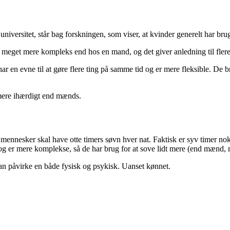
niversitet, står bag forskningen, som viser, at kvinder generelt har b
n meget mere kompleks end hos en mand, og det giver anledning til fler
 en evne til at gøre flere ting på samme tid og er mere fleksible. De b
r mere ihærdigt end mænds.
 mennesker skal have otte timers søvn hver nat. Faktisk er syv timer nok
og er mere komplekse, så de har brug for at sove lidt mere (end mænd, r
 kan påvirke en både fysisk og psykisk. Uanset kønnet.