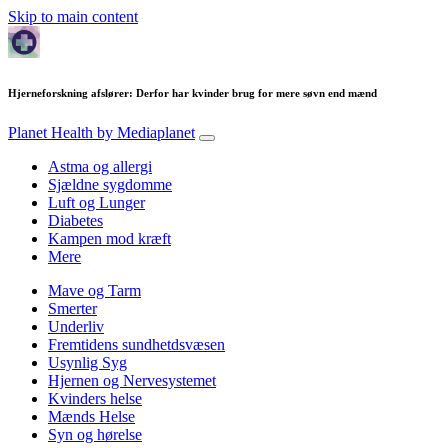
Skip to main content
Hjerneforskning afslører: Derfor har kvinder brug for mere søvn end mænd
Planet Health
by Mediaplanet
Astma og allergi
Sjældne sygdomme
Luft og Lunger
Diabetes
Kampen mod kræft
Mere
Mave og Tarm
Smerter
Underliv
Fremtidens sundhetdsvæsen
Usynlig Syg
Hjernen og Nervesystemet
Kvinders helse
Mænds Helse
Syn og hørelse