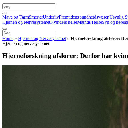
Mave og Tarm
Smerter
Underliv
Fremtidens sundhetdsvæsen
Usynlig S
Hjernen og Nervesystemet
Kvinders helse
Mænds Helse
Syn og hørels
Home
»
Hjernen og Nervesystemet
»
Hjerneforskning afslører: D
Hjernen og nervesystemet
Hjerneforskning afslører: Derfor har kvi