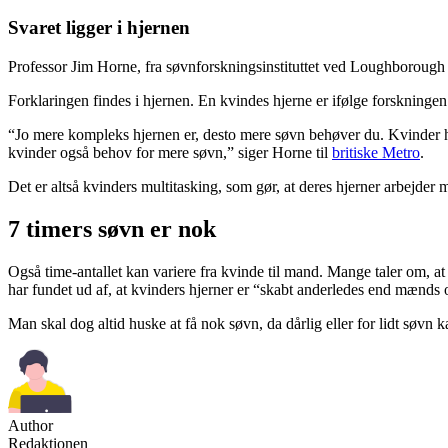
Svaret ligger i hjernen
Professor Jim Horne, fra søvnforskningsinstituttet ved Loughborough u
Forklaringen findes i hjernen. En kvindes hjerne er ifølge forskninge
“Jo mere kompleks hjernen er, desto mere søvn behøver du. Kvinder har
kvinder også behov for mere søvn,” siger Horne til
britiske Metro
.
Det er altså kvinders multitasking, som gør, at deres hjerner arbejde
7 timers søvn er nok
Også time-antallet kan variere fra kvinde til mand. Mange taler om, at
har fundet ud af, at kvinders hjerner er “skabt anderledes end mænds 
Man skal dog altid huske at få nok søvn, da dårlig eller for lidt søvn
Author
Redaktionen