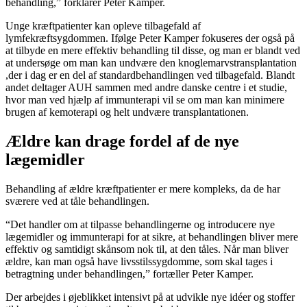
behandling,” forklarer Peter Kamper.
Unge kræftpatienter kan opleve tilbagefald af
lymfekræftsygdommen. Ifølge Peter Kamper fokuseres der også på
at tilbyde en mere effektiv behandling til disse, og man er blandt ved
at undersøge om man kan undvære den knoglemarvstransplantation
,der i dag er en del af standardbehandlingen ved tilbagefald. Blandt
andet deltager AUH sammen med andre danske centre i et studie,
hvor man ved hjælp af immunterapi vil se om man kan minimere
brugen af kemoterapi og helt undvære transplantationen.
Ældre kan drage fordel af de nye
lægemidler
Behandling af ældre kræftpatienter er mere kompleks, da de har
sværere ved at tåle behandlingen.
“Det handler om at tilpasse behandlingerne og introducere nye
lægemidler og immunterapi for at sikre, at behandlingen bliver mere
effektiv og samtidigt skånsom nok til, at den tåles. Når man bliver
ældre, kan man også have livsstilssygdomme, som skal tages i
betragtning under behandlingen,” fortæller Peter Kamper.
Der arbejdes i øjeblikket intensivt på at udvikle nye idéer og stoffer