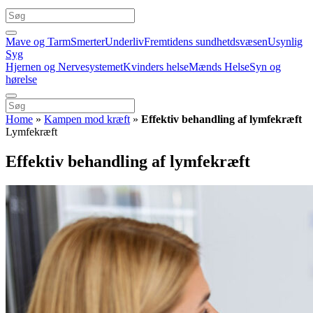
Mave og Tarm
Smerter
Underliv
Fremtidens sundhetdsvæsen
Usynlig
Syg
Hjernen og Nervesystemet
Kvinders helse
Mænds Helse
Syn og
hørelse
Home
»
Kampen mod kræft
»
Effektiv behandling af lymfekræft
Lymfekræft
Effektiv behandling af lymfekræft