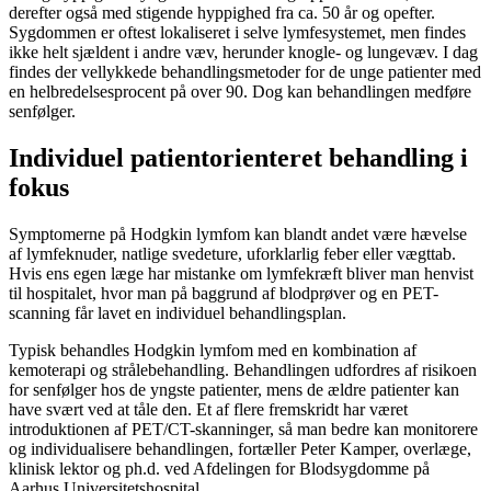
derefter også med stigende hyppighed fra ca. 50 år og opefter.
Sygdommen er oftest lokaliseret i selve lymfesystemet, men findes
ikke helt sjældent i andre væv, herunder knogle- og lungevæv. I dag
findes der vellykkede behandlingsmetoder for de unge patienter med
en helbredelsesprocent på over 90. Dog kan behandlingen medføre
senfølger.
Individuel patientorienteret behandling i
fokus
Symptomerne på Hodgkin lymfom kan blandt andet være hævelse
af lymfeknuder, natlige svedeture, uforklarlig feber eller vægttab.
Hvis ens egen læge har mistanke om lymfekræft bliver man henvist
til hospitalet, hvor man på baggrund af blodprøver og en PET-
scanning får lavet en individuel behandlingsplan.
Typisk behandles Hodgkin lymfom med en kombination af
kemoterapi og strålebehandling. Behandlingen udfordres af risikoen
for senfølger hos de yngste patienter, mens de ældre patienter kan
have svært ved at tåle den. Et af flere fremskridt har været
introduktionen af PET/CT-skanninger, så man bedre kan monitorere
og individualisere behandlingen, fortæller Peter Kamper, overlæge,
klinisk lektor og ph.d. ved Afdelingen for Blodsygdomme på
Aarhus Universitetshospital.