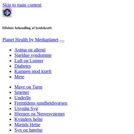
Skip to main content
Effektiv behandling af lymfekræft
Planet Health
by Mediaplanet
Astma og allergi
Sjældne sygdomme
Luft og Lunger
Diabetes
Kampen mod kræft
Mere
Mave og Tarm
Smerter
Underliv
Fremtidens sundhetdsvæsen
Usynlig Syg
Hjernen og Nervesystemet
Kvinders helse
Mænds Helse
Syn og hørelse