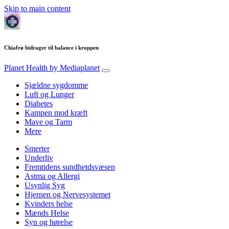
Skip to main content
Chiafrø bidrager til balance i kroppen
Planet Health
by Mediaplanet
Sjældne sygdomme
Luft og Lunger
Diabetes
Kampen mod kræft
Mave og Tarm
Mere
Smerter
Underliv
Fremtidens sundhetdsvæsen
Astma og Allergi
Usynlig Syg
Hjernen og Nervesystemet
Kvinders helse
Mænds Helse
Syn og hørelse