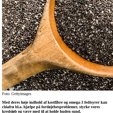
Foto: Gettyimages
Med deres høje indhold af kostfibre og omega-3 fedtsyrer kan
chiafrø bl.a. hjælpe på fordøjelsesproblemer, styrke vores
kredsløb og være med til at holde huden sund.