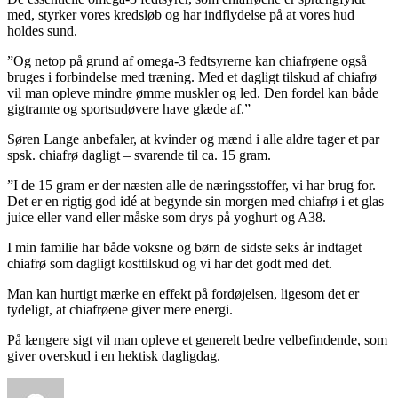
med, styrker vores kredsløb og har indflydelse på at vores hud
holdes sund.
”Og netop på grund af omega-3 fedtsyrerne kan chiafrøene også
bruges i forbindelse med træning. Med et dagligt tilskud af chiafrø
vil man opleve mindre ømme muskler og led. Den fordel kan både
gigtramte og sportsudøvere have glæde af.”
Søren Lange anbefaler, at kvinder og mænd i alle aldre tager et par
spsk. chiafrø dagligt – svarende til ca. 15 gram.
”I de 15 gram er der næsten alle de næringsstoffer, vi har brug for.
Det er en rigtig god idé at begynde sin morgen med chiafrø i et glas
juice eller vand eller måske som drys på yoghurt og A38.
I min familie har både voksne og børn de sidste seks år indtaget
chiafrø som dagligt kosttilskud og vi har det godt med det.
Man kan hurtigt mærke en effekt på fordøjelsen, ligesom det er
tydeligt, at chiafrøene giver mere energi.
På længere sigt vil man opleve et generelt bedre velbefindende, som
giver overskud i en hektisk dagligdag.