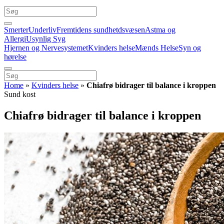
Smerter
Underliv
Fremtidens sundhetdsvæsen
Astma og
Allergi
Usynlig Syg
Hjernen og Nervesystemet
Kvinders helse
Mænds Helse
Syn og
hørelse
Home
»
Kvinders helse
»
Chiafrø bidrager til balance i kroppen
Sund kost
Chiafrø bidrager til balance i kroppen