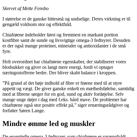
Skrevet af Mette Fensbo
I størrelse er de ganske bittesmå og undselige. Deres virkning er til
gengæld voldsom stor og effektfuld.
Chiafrøene indeholder først og fremmest en markant portion
kostfibre samt de sunde og livsvigtige omega-3 fedtsyrer. Desuden
er der også mange proteiner, mineraler og antioxidanter i de små
fyre.
Helt overordnet har chiafrøene egenskaber, der stabiliserer vores
blodsukker og giver os langt mere energi, fordi vi optager
næringsstofferne bedre. Der bliver skabt balance i kroppen.
”På grund af det høje indhold af fibre er frøene med til at styre
appetit og vægt. De giver ganske enkelt en mæthedsfølelse, samtidig
med at fibrene sørger for en god, sund og aktiv fordøjelse. Selv
mange unge døjer i dag med f.eks. hård mave. De problemer har
chiafrøene også stor positiv effekt på,” siger ernæringsrådgiver og
forfatter Søren Lange.
Mindre ømme led og muskler
De essentielle omega-3 fedtsyrer, som chiafrøene er sprængfyldt