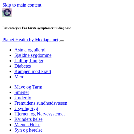
Skip to main content
Patientrejse: Fra første symptomer til diagnose
Planet Health
by Mediaplanet
Astma og allergi
Sjældne sygdomme
Luft og Lunger
Diabetes
Kampen mod kræft
Mere
Mave og Tarm
Smerter
Underliv
Fremtidens sundhetdsvæsen
Usynlig Syg
Hjernen og Nervesystemet
Kvinders helse
Mænds Helse
Syn og hørelse