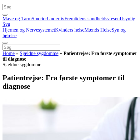
Mave og Tarm
Smerter
Underliv
Fremtidens sundhetdsvæsen
Usynlig
Syg
Hjernen og Nervesystemet
Kvinders helse
Mænds Helse
Syn og
hørelse
Home
»
Sjældne sygdomme
»
Patientrejse: Fra første symptomer
til diagnose
Sjældne sygdomme
Patientrejse: Fra første symptomer til
diagnose