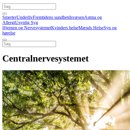
Smerter
Underliv
Fremtidens sundhetdsvæsen
Astma og
Allergi
Usynlig Syg
Hjernen og Nervesystemet
Kvinders helse
Mænds Helse
Syn og
hørelse
Centralnervesystemet