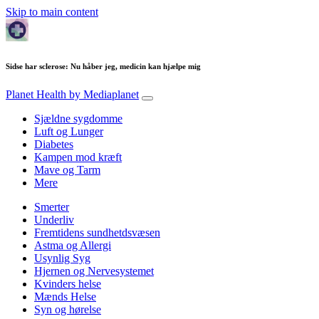
Skip to main content
Sidse har sclerose: Nu håber jeg, medicin kan hjælpe mig
Planet Health
by Mediaplanet
Sjældne sygdomme
Luft og Lunger
Diabetes
Kampen mod kræft
Mave og Tarm
Mere
Smerter
Underliv
Fremtidens sundhetdsvæsen
Astma og Allergi
Usynlig Syg
Hjernen og Nervesystemet
Kvinders helse
Mænds Helse
Syn og hørelse