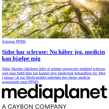
Sclerose PPMS
Sidse har sclerose: Nu håber jeg, medicin
kan hjælpe mig
Sidse Skoubo Jakobsen lider af primær progressiv multipel sclerose,
som man hidtil ikke har kunnet give medicinsk behandling for. Men
i januar i år har Medicinrådet anbefalet den første medicin
nogensinde mod PPMS.