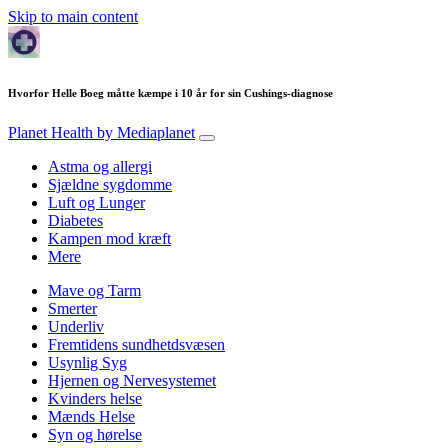
Skip to main content
Hvorfor Helle Boeg måtte kæmpe i 10 år for sin Cushings-diagnose
Planet Health
by Mediaplanet
Astma og allergi
Sjældne sygdomme
Luft og Lunger
Diabetes
Kampen mod kræft
Mere
Mave og Tarm
Smerter
Underliv
Fremtidens sundhetdsvæsen
Usynlig Syg
Hjernen og Nervesystemet
Kvinders helse
Mænds Helse
Syn og hørelse