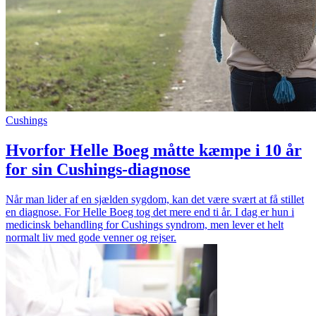
Cushings
Hvorfor Helle Boeg måtte kæmpe i 10 år
for sin Cushings-diagnose
Når man lider af en sjælden sygdom, kan det være svært at få stillet
en diagnose. For Helle Boeg tog det mere end ti år. I dag er hun i
medicinsk behandling for Cushings syndrom, men lever et helt
normalt liv med gode venner og rejser.