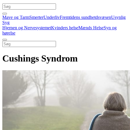
Mave og Tarm
Smerter
Underliv
Fremtidens sundhetdsvæsen
Usynlig
Syg
Hjernen og Nervesystemet
Kvinders helse
Mænds Helse
Syn og
hørelse
Cushings Syndrom