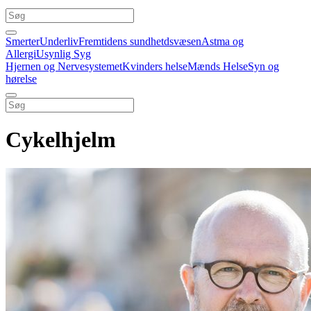
Smerter
Underliv
Fremtidens sundhetdsvæsen
Astma og
Allergi
Usynlig Syg
Hjernen og Nervesystemet
Kvinders helse
Mænds Helse
Syn og
hørelse
Cykelhjelm