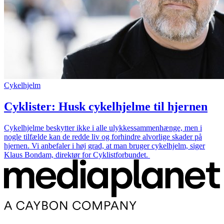
Cykelhjelm
Cyklister: Husk cykelhjelme til hjernen
Cykelhjelme beskytter ikke i alle ulykkessammenhænge, men i
nogle tilfælde kan de redde liv og forhindre alvorlige skader på
hjernen. Vi anbefaler i høj grad, at man bruger cykelhjelm, siger
Klaus Bondam, direktør for Cyklistforbundet.