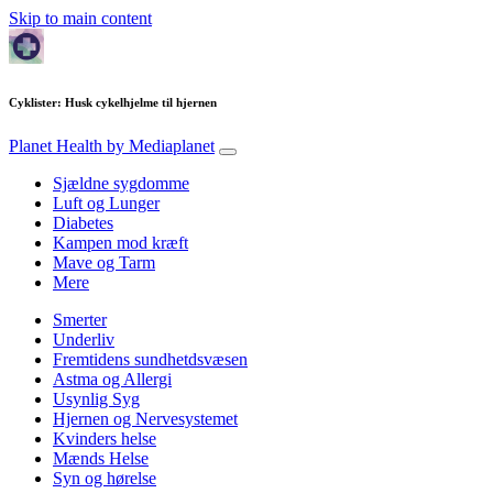
Skip to main content
Cyklister: Husk cykelhjelme til hjernen
Planet Health
by Mediaplanet
Sjældne sygdomme
Luft og Lunger
Diabetes
Kampen mod kræft
Mave og Tarm
Mere
Smerter
Underliv
Fremtidens sundhetdsvæsen
Astma og Allergi
Usynlig Syg
Hjernen og Nervesystemet
Kvinders helse
Mænds Helse
Syn og hørelse