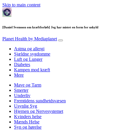
Skip to main content
[Daniel Svensson om kræftforløb] Jeg har mistet en form for uskyld
Planet Health
by Mediaplanet
Astma og allergi
Sjældne sygdomme
Luft og Lunger
Diabetes
Kampen mod kræft
Mere
Mave og Tarm
Smerter
Underliv
Fremtidens sundhetdsvæsen
Usynlig Syg
Hjernen og Nervesystemet
Kvinders helse
Mænds Helse
Syn og hørelse