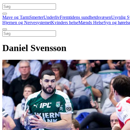
Mave og Tarm
Smerter
Underliv
Fremtidens sundhetdsvæsen
Usynlig S
Hjernen og Nervesystemet
Kvinders helse
Mænds Helse
Syn og hørels
Daniel Svensson