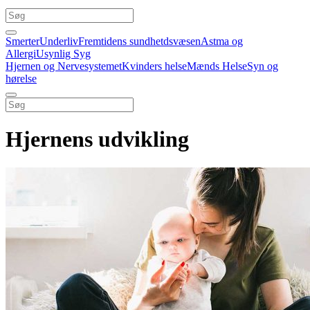
Smerter
Underliv
Fremtidens sundhetdsvæsen
Astma og
Allergi
Usynlig Syg
Hjernen og Nervesystemet
Kvinders helse
Mænds Helse
Syn og
hørelse
Hjernens udvikling