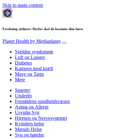
Skip to main content
Forskning afslører: Derfor skal du kramme dine børn
Planet Health
by Mediaplanet
Sjældne sygdomme
Luft og Lunger
Diabetes
Kampen mod kræft
Mave og Tarm
Mere
Smerter
Underliv
Fremtidens sundhetdsvæsen
Astma og Allergi
Usynlig Syg
Hjernen og Nervesystemet
Kvinders helse
Mænds Helse
Syn og hørelse