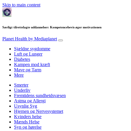
Skip to main content
Særligt tilrettelagte uddannelser: Kompetencebevis øger motivationen
Planet Health
by Mediaplanet
Sjældne sygdomme
Luft og Lunger
Diabetes
Kampen mod kræft
Mave og Tarm
Mere
Smerter
Underliv
Fremtidens sundhetdsvæsen
Astma og Allergi
Usynlig Syg
Hjernen og Nervesystemet
Kvinders helse
Mænds Helse
Syn og hørelse