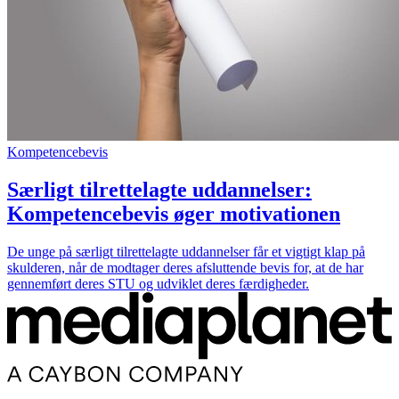
Kompetencebevis
Særligt tilrettelagte uddannelser:
Kompetencebevis øger motivationen
De unge på særligt tilrettelagte uddannelser får et vigtigt klap på
skulderen, når de modtager deres afsluttende bevis for, at de har
gennemført deres STU og udviklet deres færdigheder.