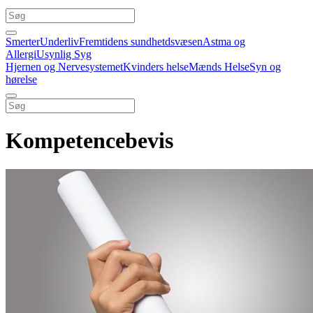
Smerter
Underliv
Fremtidens sundhetdsvæsen
Astma og
Allergi
Usynlig Syg
Hjernen og Nervesystemet
Kvinders helse
Mænds Helse
Syn og
hørelse
Kompetencebevis