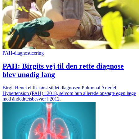
PAH-diagnosticering
PAH: Birgits vej til den rette diagnose
blev unødig lang
Birgit Henckel fik først stillet diagnosen Pulmonal Arteriel
Hypertension (PAH) i 2018, selvom hun allerede opsøgte egen læge
med åndedrætsbesvær i 2012.