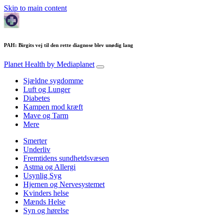
Skip to main content
PAH: Birgits vej til den rette diagnose blev unødig lang
Planet Health
by Mediaplanet
Sjældne sygdomme
Luft og Lunger
Diabetes
Kampen mod kræft
Mave og Tarm
Mere
Smerter
Underliv
Fremtidens sundhetdsvæsen
Astma og Allergi
Usynlig Syg
Hjernen og Nervesystemet
Kvinders helse
Mænds Helse
Syn og hørelse