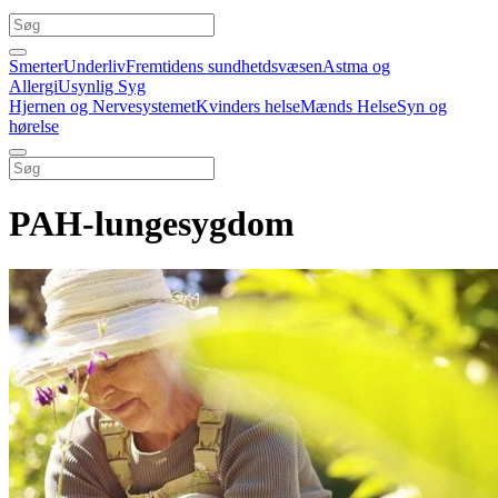
Smerter
Underliv
Fremtidens sundhetdsvæsen
Astma og
Allergi
Usynlig Syg
Hjernen og Nervesystemet
Kvinders helse
Mænds Helse
Syn og
hørelse
PAH-lungesygdom