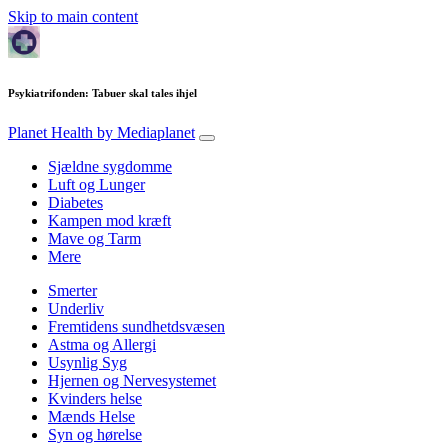
Skip to main content
Psykiatrifonden: Tabuer skal tales ihjel
Planet Health
by Mediaplanet
Sjældne sygdomme
Luft og Lunger
Diabetes
Kampen mod kræft
Mave og Tarm
Mere
Smerter
Underliv
Fremtidens sundhetdsvæsen
Astma og Allergi
Usynlig Syg
Hjernen og Nervesystemet
Kvinders helse
Mænds Helse
Syn og hørelse