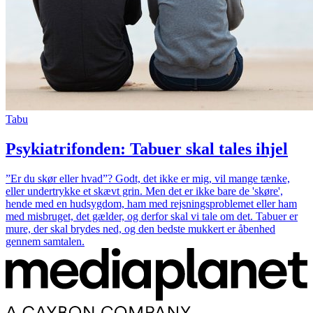
Tabu
Psykiatrifonden: Tabuer skal tales ihjel
”Er du skør eller hvad”? Godt, det ikke er mig, vil mange tænke,
eller undertrykke et skævt grin. Men det er ikke bare de 'skøre',
hende med en hudsygdom, ham med rejsningsproblemet eller ham
med misbruget, det gælder, og derfor skal vi tale om det. Tabuer er
mure, der skal brydes ned, og den bedste mukkert er åbenhed
gennem samtalen.