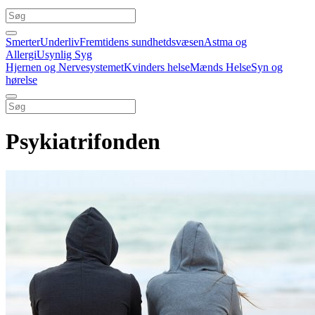
Smerter
Underliv
Fremtidens sundhetdsvæsen
Astma og
Allergi
Usynlig Syg
Hjernen og Nervesystemet
Kvinders helse
Mænds Helse
Syn og
hørelse
Psykiatrifonden