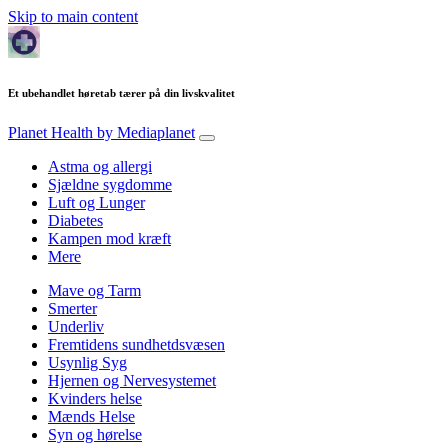
Skip to main content
Et ubehandlet høretab tærer på din livskvalitet
Planet Health
by Mediaplanet
Astma og allergi
Sjældne sygdomme
Luft og Lunger
Diabetes
Kampen mod kræft
Mere
Mave og Tarm
Smerter
Underliv
Fremtidens sundhetdsvæsen
Usynlig Syg
Hjernen og Nervesystemet
Kvinders helse
Mænds Helse
Syn og hørelse