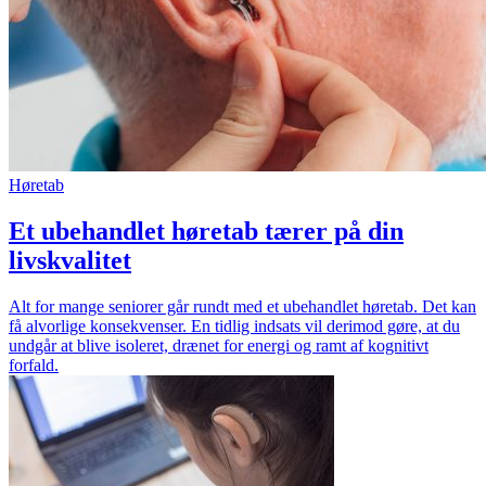
Høretab
Et ubehandlet høretab tærer på din
livskvalitet
Alt for mange seniorer går rundt med et ubehandlet høretab. Det kan
få alvorlige konsekvenser. En tidlig indsats vil derimod gøre, at du
undgår at blive isoleret, drænet for energi og ramt af kognitivt
forfald.