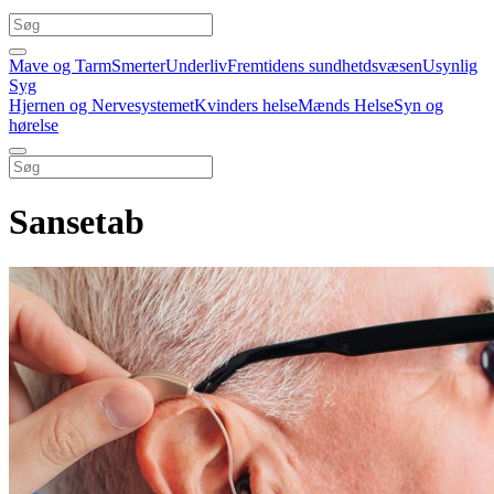
Mave og Tarm
Smerter
Underliv
Fremtidens sundhetdsvæsen
Usynlig
Syg
Hjernen og Nervesystemet
Kvinders helse
Mænds Helse
Syn og
hørelse
Sansetab