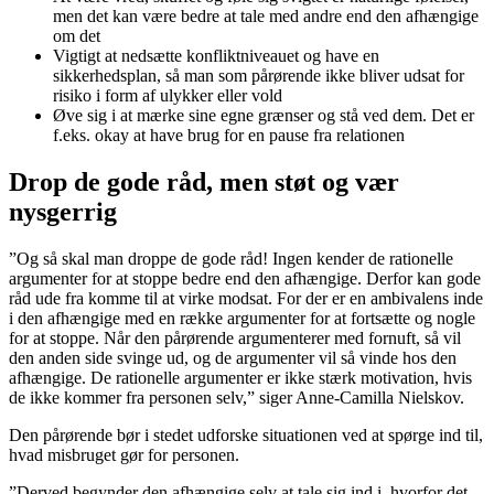
men det kan være bedre at tale med andre end den afhængige
om det
Vigtigt at nedsætte konfliktniveauet og have en
sikkerhedsplan, så man som pårørende ikke bliver udsat for
risiko i form af ulykker eller vold
Øve sig i at mærke sine egne grænser og stå ved dem. Det er
f.eks. okay at have brug for en pause fra relationen
Drop de gode råd, men støt og vær
nysgerrig
”Og så skal man droppe de gode råd! Ingen kender de rationelle
argumenter for at stoppe bedre end den afhængige. Derfor kan gode
råd ude fra komme til at virke modsat. For der er en ambivalens inde
i den afhængige med en række argumenter for at fortsætte og nogle
for at stoppe. Når den pårørende argumenterer med fornuft, så vil
den anden side svinge ud, og de argumenter vil så vinde hos den
afhængige. De rationelle argumenter er ikke stærk motivation, hvis
de ikke kommer fra personen selv,” siger Anne-Camilla Nielskov.
Den pårørende bør i stedet udforske situationen ved at spørge ind til,
hvad misbruget gør for personen.
”Derved begynder den afhængige selv at tale sig ind i, hvorfor det