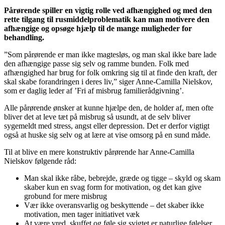
Pårørende spiller en vigtig rolle ved afhængighed og med den
rette tilgang til rusmiddelproblematik kan man motivere den
afhængige og opsøge hjælp til de mange muligheder for
behandling.
”Som pårørende er man ikke magtesløs, og man skal ikke bare lade
den afhængige passe sig selv og ramme bunden. Folk med
afhængighed har brug for folk omkring sig til at finde den kraft, der
skal skabe forandringen i deres liv,” siger Anne-Camilla Nielskov,
som er daglig leder af ’Fri af misbrug familierådgivning’.
Alle pårørende ønsker at kunne hjælpe den, de holder af, men ofte
bliver det at leve tæt på misbrug så usundt, at de selv bliver
sygemeldt med stress, angst eller depression. Det er derfor vigtigt
også at huske sig selv og at lære at vise omsorg på en sund måde.
Til at blive en mere konstruktiv pårørende har Anne-Camilla
Nielskov følgende råd:
Man skal ikke råbe, bebrejde, græde og tigge – skyld og skam
skaber kun en svag form for motivation, og det kan give
grobund for mere misbrug
Vær ikke overansvarlig og beskyttende – det skaber ikke
motivation, men tager initiativet væk
At være vred, skuffet og føle sig svigtet er naturlige følelser,