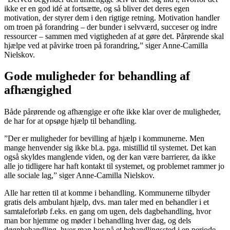
ikke er en god idé at fortsætte, og så bliver det deres egen
motivation, der styrer dem i den rigtige retning. Motivation handler
om troen på forandring – der bunder i selvværd, succeser og indre
ressourcer – sammen med vigtigheden af at gøre det. Pårørende skal
hjælpe ved at påvirke troen på forandring,” siger Anne-Camilla
Nielskov.
Gode muligheder for behandling af
afhængighed
Både pårørende og afhængige er ofte ikke klar over de muligheder,
de har for at opsøge hjælp til behandling.
”Der er muligheder for bevilling af hjælp i kommunerne. Men
mange henvender sig ikke bl.a. pga. mistillid til systemet. Det kan
også skyldes manglende viden, og der kan være barrierer, da ikke
alle jo tidligere har haft kontakt til systemet, og problemet rammer jo
alle sociale lag,” siger Anne-Camilla Nielskov.
Alle har retten til at komme i behandling. Kommunerne tilbyder
gratis dels ambulant hjælp, dvs. man taler med en behandler i et
samtaleforløb f.eks. en gang om ugen, dels dagbehandling, hvor
man bor hjemme og møder i behandling hver dag, og dels
døgnbehandling, hvor man bor på et behandlingssted i en periode.