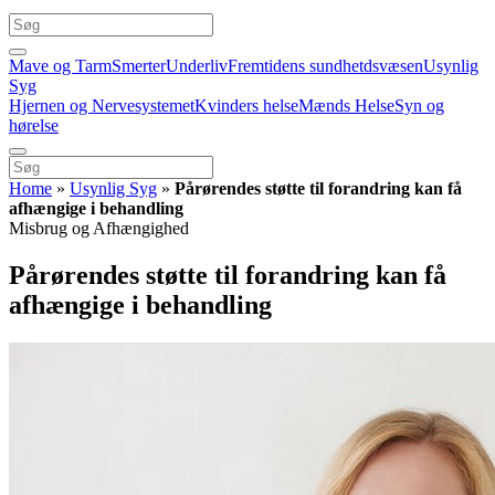
Mave og Tarm
Smerter
Underliv
Fremtidens sundhetdsvæsen
Usynlig
Syg
Hjernen og Nervesystemet
Kvinders helse
Mænds Helse
Syn og
hørelse
Home
»
Usynlig Syg
»
Pårørendes støtte til forandring kan få
afhængige i behandling
Misbrug og Afhængighed
Pårørendes støtte til forandring kan få
afhængige i behandling