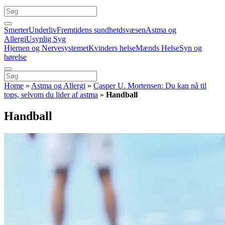
Smerter
Underliv
Fremtidens sundhetdsvæsen
Astma og
Allergi
Usynlig Syg
Hjernen og Nervesystemet
Kvinders helse
Mænds Helse
Syn og
hørelse
Home
»
Astma og Allergi
»
Casper U. Mortensen: Du kan nå til
tops, selvom du lider af astma
»
Handball
Handball