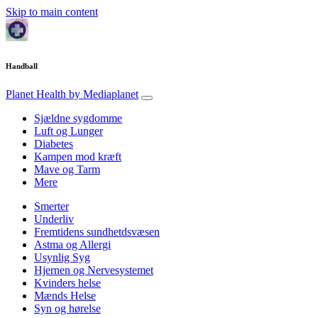
Skip to main content
Handball
Planet Health
by Mediaplanet
Sjældne sygdomme
Luft og Lunger
Diabetes
Kampen mod kræft
Mave og Tarm
Mere
Smerter
Underliv
Fremtidens sundhetdsvæsen
Astma og Allergi
Usynlig Syg
Hjernen og Nervesystemet
Kvinders helse
Mænds Helse
Syn og hørelse