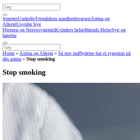
Smerter
Underliv
Fremtidens sundhetdsvæsen
Astma og
Allergi
Usynlig Syg
Hjernen og Nervesystemet
Kvinders helse
Mænds Helse
Syn og
hørelse
Home
»
Astma og Allergi
»
Så stor indflydelse har et rygestop på
din astma
»
Stop smoking
Stop smoking