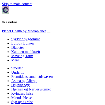
Skip to main content
Stop smoking
Planet Health
by Mediaplanet
Sjældne sygdomme
Luft og Lunger
Diabetes
Kampen mod kræft
Mave og Tarm
Mere
Smerter
Underliv
Fremtidens sundhetdsvæsen
Astma og Allergi
Usynlig Syg
Hjernen og Nervesystemet
Kvinders helse
Mænds Helse
Syn og hørelse