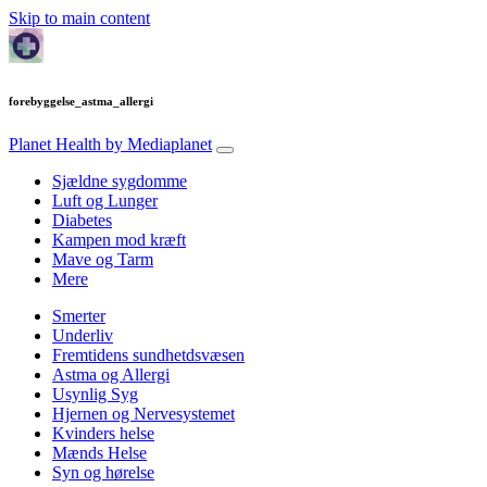
Skip to main content
forebyggelse_astma_allergi
Planet Health
by Mediaplanet
Sjældne sygdomme
Luft og Lunger
Diabetes
Kampen mod kræft
Mave og Tarm
Mere
Smerter
Underliv
Fremtidens sundhetdsvæsen
Astma og Allergi
Usynlig Syg
Hjernen og Nervesystemet
Kvinders helse
Mænds Helse
Syn og hørelse