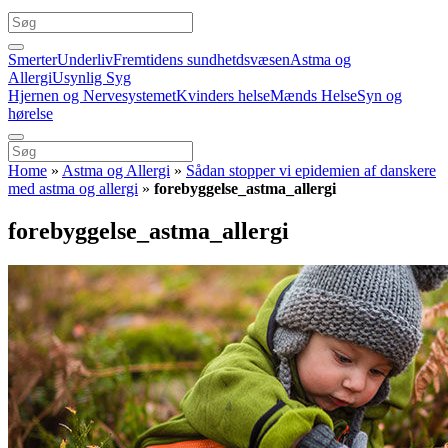
Smerter
Underliv
Fremtidens sundhetdsvæsen
Astma og
Allergi
Usynlig Syg
Hjernen og Nervesystemet
Kvinders helse
Mænds Helse
Syn og
hørelse
Home
»
Astma og Allergi
»
Sådan stopper vi epidemien af danskere
med astma og allergi
»
forebyggelse_astma_allergi
forebyggelse_astma_allergi