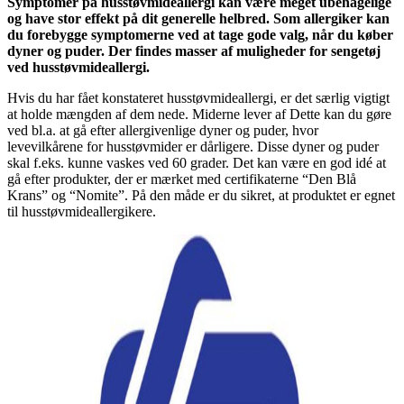
Symptomer på husstøvmideallergi kan være meget ubehagelige
og have stor effekt på dit generelle helbred. Som allergiker kan
du forebygge symptomerne ved at tage gode valg, når du køber
dyner og puder. Der findes masser af muligheder for sengetøj
ved husstøvmideallergi.
Hvis du har fået konstateret husstøvmideallergi, er det særlig vigtigt
at holde mængden af dem nede. Miderne lever af Dette kan du gøre
ved bl.a. at gå efter allergivenlige dyner og puder, hvor
levevilkårene for husstøvmider er dårligere. Disse dyner og puder
skal f.eks. kunne vaskes ved 60 grader. Det kan være en god idé at
gå efter produkter, der er mærket med certifikaterne “Den Blå
Krans” og “Nomite”. På den måde er du sikret, at produktet er egnet
til husstøvmideallergikere.