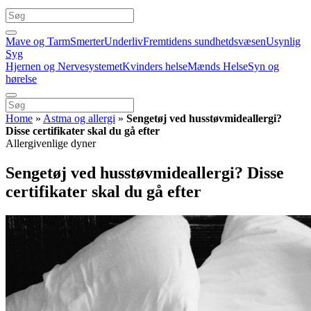
Mave og Tarm
Smerter
Underliv
Fremtidens sundhetdsvæsen
Usynlig
Syg
Hjernen og Nervesystemet
Kvinders helse
Mænds Helse
Syn og
hørelse
Home
»
Astma og allergi
»
Sengetøj ved husstøvmideallergi?
Disse certifikater skal du gå efter
Allergivenlige dyner
Sengetøj ved husstøvmideallergi? Disse
certifikater skal du gå efter