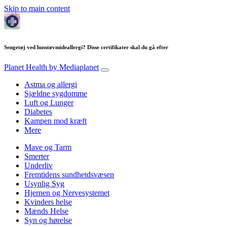
Skip to main content
Sengetøj ved husstøvmideallergi? Disse certifikater skal du gå efter
Planet Health
by Mediaplanet
Astma og allergi
Sjældne sygdomme
Luft og Lunger
Diabetes
Kampen mod kræft
Mere
Mave og Tarm
Smerter
Underliv
Fremtidens sundhetdsvæsen
Usynlig Syg
Hjernen og Nervesystemet
Kvinders helse
Mænds Helse
Syn og hørelse