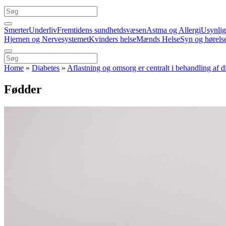
Smerter
Underliv
Fremtidens sundhetdsvæsen
Astma og Allergi
Usynli
Hjernen og Nervesystemet
Kvinders helse
Mænds Helse
Syn og hørels
Home
»
Diabetes
»
Aflastning og omsorg er centralt i behandling af d
Fødder