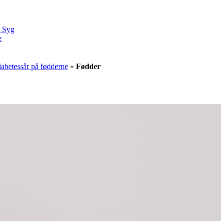
g Syg
e
iabetessår på fødderne
»
Fødder