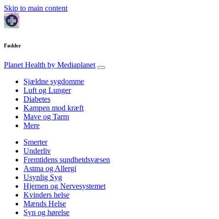
Skip to main content
Fødder
Planet Health
by Mediaplanet
Sjældne sygdomme
Luft og Lunger
Diabetes
Kampen mod kræft
Mave og Tarm
Mere
Smerter
Underliv
Fremtidens sundhetdsvæsen
Astma og Allergi
Usynlig Syg
Hjernen og Nervesystemet
Kvinders helse
Mænds Helse
Syn og hørelse