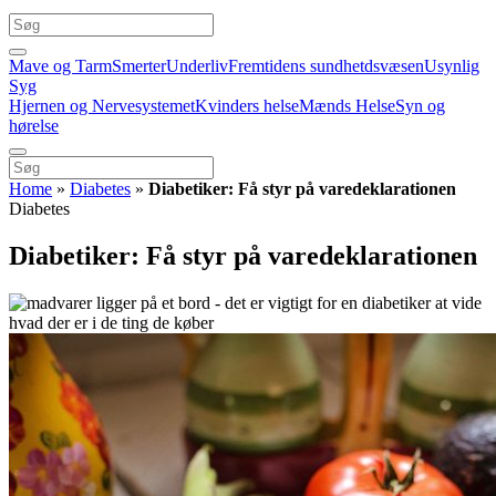
Mave og Tarm
Smerter
Underliv
Fremtidens sundhetdsvæsen
Usynlig
Syg
Hjernen og Nervesystemet
Kvinders helse
Mænds Helse
Syn og
hørelse
Home
»
Diabetes
»
Diabetiker: Få styr på varedeklarationen
Diabetes
Diabetiker: Få styr på varedeklarationen