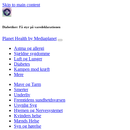
Skip to main content
Diabetiker: Få styr på varedeklarationen
Planet Health
by Mediaplanet
Astma og allergi
Sjældne sygdomme
Luft og Lunger
Diabetes
Kampen mod kræft
Mere
Mave og Tarm
Smerter
Underliv
Fremtidens sundhetdsvæsen
Usynlig Syg
Hjernen og Nervesystemet
Kvinders helse
Mænds Helse
Syn og hørelse