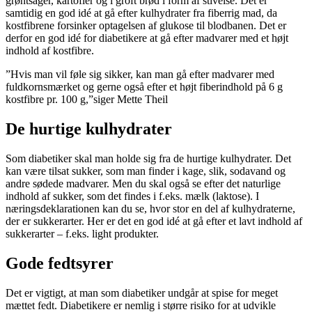
grøntsager, kartofler og i groft brød i form af stivelse. Det er
samtidig en god idé at gå efter kulhydrater fra fiberrig mad, da
kostfibrene forsinker optagelsen af glukose til blodbanen. Det er
derfor en god idé for diabetikere at gå efter madvarer med et højt
indhold af kostfibre.
”Hvis man vil føle sig sikker, kan man gå efter madvarer med
fuldkornsmærket og gerne også efter et højt fiberindhold på 6 g
kostfibre pr. 100 g,”siger Mette Theil
De hurtige kulhydrater
Som diabetiker skal man holde sig fra de hurtige kulhydrater. Det
kan være tilsat sukker, som man finder i kage, slik, sodavand og
andre sødede madvarer. Men du skal også se efter det naturlige
indhold af sukker, som det findes i f.eks. mælk (laktose). I
næringsdeklarationen kan du se, hvor stor en del af kulhydraterne,
der er sukkerarter. Her er det en god idé at gå efter et lavt indhold af
sukkerarter – f.eks. light produkter.
Gode fedtsyrer
Det er vigtigt, at man som diabetiker undgår at spise for meget
mættet fedt. Diabetikere er nemlig i større risiko for at udvikle