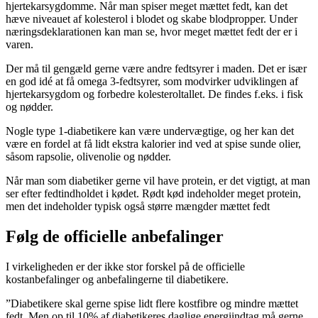
hjertekarsygdomme. Når man spiser meget mættet fedt, kan det
hæve niveauet af kolesterol i blodet og skabe blodpropper. Under
næringsdeklarationen kan man se, hvor meget mættet fedt der er i
varen.
Der må til gengæld gerne være andre fedtsyrer i maden. Det er især
en god idé at få omega 3-fedtsyrer, som modvirker udviklingen af
hjertekarsygdom og forbedre kolesteroltallet. De findes f.eks. i fisk
og nødder.
Nogle type 1-diabetikere kan være undervægtige, og her kan det
være en fordel at få lidt ekstra kalorier ind ved at spise sunde olier,
såsom rapsolie, olivenolie og nødder.
Når man som diabetiker gerne vil have protein, er det vigtigt, at man
ser efter fedtindholdet i kødet. Rødt kød indeholder meget protein,
men det indeholder typisk også større mængder mættet fedt
Følg de officielle anbefalinger
I virkeligheden er der ikke stor forskel på de officielle
kostanbefalinger og anbefalingerne til diabetikere.
”Diabetikere skal gerne spise lidt flere kostfibre og mindre mættet
fedt. Men op til 10% af diabetikeres daglige energiindtag må gerne