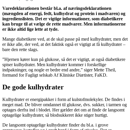
Varedeklarationen består bl.a. af næringsdeklarationen
(mængden af energi, fedt, kulhydrat og protein i madvaren) og
ingredienslisten. Det er vigtige informationer, som diabetikere
kan bruge til at vælge de rette madvarer. Men informationerne
er ikke altid lige lette at tyde.
Mange diabetikere ved, at de skal passe på med kulhydrater, men det
er ikke alle, der ved, at det faktisk også er vigtigt at få kulhydrater –
bare den rette slags.
”Hjernen kører kun på glukose, så det er vigtigt, at også diabetikere
spiser kulhydrater. Men kulhydrater kommer i forskellige
indpakninger, og nogle er bedre end andre,” siger Mette Theil,
formand for Fagligt selskab Af Kliniske Diætister, FaKD.
De gode kulhydrater
Kulhydrater er energipakker i form af kulstofmolekyler. De findes i
meget mad. De bliver omdannet til glukose, dvs. sukker, i tarmen og
optages derfra ind i blodet. Her gælder det om at finde de langsomt
optagelige kulhydrater, så blodsukkeret ikke stiger hurtigt.
De langsomt optagelige kulhydrater finder du bl.a. i grove