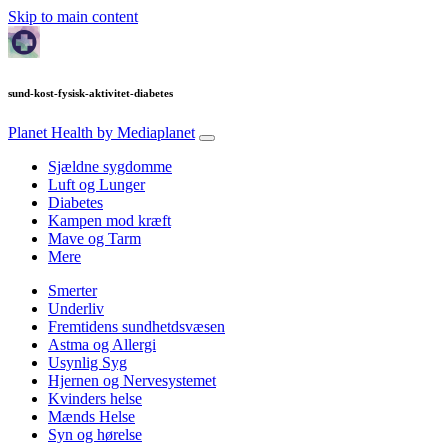
Skip to main content
sund-kost-fysisk-aktivitet-diabetes
Planet Health
by Mediaplanet
Sjældne sygdomme
Luft og Lunger
Diabetes
Kampen mod kræft
Mave og Tarm
Mere
Smerter
Underliv
Fremtidens sundhetdsvæsen
Astma og Allergi
Usynlig Syg
Hjernen og Nervesystemet
Kvinders helse
Mænds Helse
Syn og hørelse