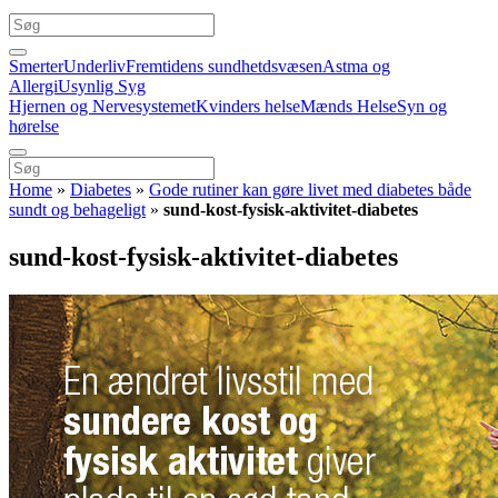
Smerter
Underliv
Fremtidens sundhetdsvæsen
Astma og
Allergi
Usynlig Syg
Hjernen og Nervesystemet
Kvinders helse
Mænds Helse
Syn og
hørelse
Home
»
Diabetes
»
Gode rutiner kan gøre livet med diabetes både
sundt og behageligt
»
sund-kost-fysisk-aktivitet-diabetes
sund-kost-fysisk-aktivitet-diabetes