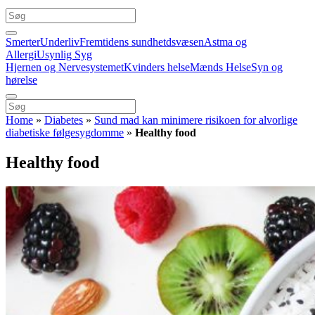
Smerter
Underliv
Fremtidens sundhetdsvæsen
Astma og
Allergi
Usynlig Syg
Hjernen og Nervesystemet
Kvinders helse
Mænds Helse
Syn og
hørelse
Home
»
Diabetes
»
Sund mad kan minimere risikoen for alvorlige
diabetiske følgesygdomme
»
Healthy food
Healthy food