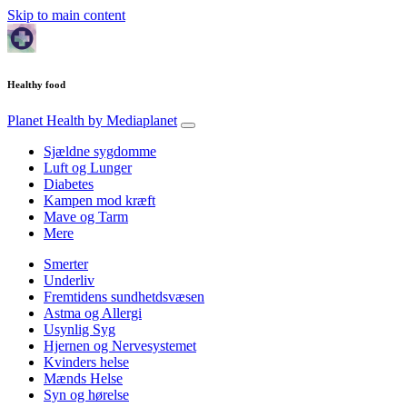
Skip to main content
Healthy food
Planet Health
by Mediaplanet
Sjældne sygdomme
Luft og Lunger
Diabetes
Kampen mod kræft
Mave og Tarm
Mere
Smerter
Underliv
Fremtidens sundhetdsvæsen
Astma og Allergi
Usynlig Syg
Hjernen og Nervesystemet
Kvinders helse
Mænds Helse
Syn og hørelse