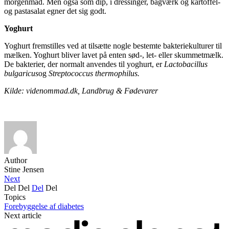
morgenmad. Men også som dip, i dressinger, bagværk og kartoffel-
og pastasalat egner det sig godt.
Yoghurt
Yoghurt fremstilles ved at tilsætte nogle bestemte bakteriekulturer til
mælken. Yoghurt bliver lavet på enten sød-, let- eller skummetmælk.
De bakterier, der normalt anvendes til yoghurt, er
Lactobacillus
bulgaricus
og
Streptococcus thermophilus.
Kilde: videnommad.dk, Landbrug & Fødevarer
Author
Stine Jensen
Next
Del
Del
Del
Del
Topics
Forebyggelse af diabetes
Next article