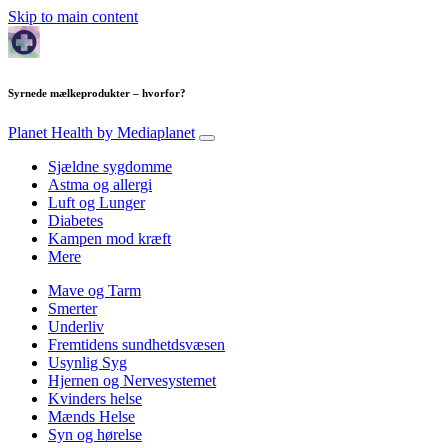
Skip to main content
Syrnede mælkeprodukter – hvorfor?
Planet Health
by Mediaplanet
Sjældne sygdomme
Astma og allergi
Luft og Lunger
Diabetes
Kampen mod kræft
Mere
Mave og Tarm
Smerter
Underliv
Fremtidens sundhetdsvæsen
Usynlig Syg
Hjernen og Nervesystemet
Kvinders helse
Mænds Helse
Syn og hørelse