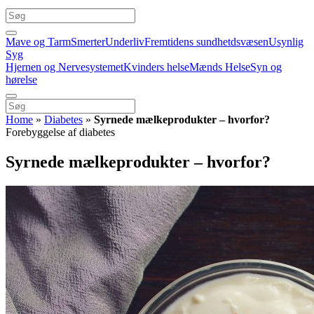
Mave og Tarm
Smerter
Underliv
Fremtidens sundhetdsvæsen
Usynlig
Syg
Hjernen og Nervesystemet
Kvinders helse
Mænds Helse
Syn og
hørelse
Home
»
Diabetes
»
Syrnede mælkeprodukter – hvorfor?
Forebyggelse af diabetes
Syrnede mælkeprodukter – hvorfor?