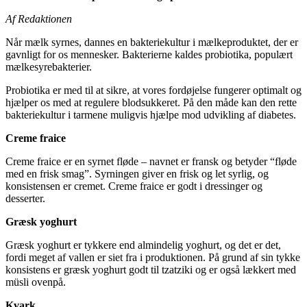
Af Redaktionen
Når mælk syrnes, dannes en bakteriekultur i mælkeproduktet, der er
gavnligt for os mennesker. Bakterierne kaldes probiotika, populært
mælkesyrebakterier.
Probiotika er med til at sikre, at vores fordøjelse fungerer optimalt og
hjælper os med at regulere blodsukkeret. På den måde kan den rette
bakteriekultur i tarmene muligvis hjælpe mod udvikling af diabetes.
Creme fraice
Creme fraice er en syrnet fløde – navnet er fransk og betyder “fløde
med en frisk smag”. Syrningen giver en frisk og let syrlig, og
konsistensen er cremet. Creme fraice er godt i dressinger og
desserter.
Græsk yoghurt
Græsk yoghurt er tykkere end almindelig yoghurt, og det er det,
fordi meget af vallen er siet fra i produktionen. På grund af sin tykke
konsistens er græsk yoghurt godt til tzatziki og er også lækkert med
müsli ovenpå.
Kvark