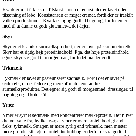
Kvark er rent faktisk en friskost – men er en ost, der er lavet uden
tilsætning af løbe. Konsistensen er meget cremet, fordi der er fraskilt
valle i produktionen. Kvark er rigtig godt til bagning, fordi den er
med til at danne et godt glutennetværk i dejen.
Skyr
Skyr er et islandsk surmælksprodukt, der er lavet på skummetmælk.
Skyr har et rigtig højt proteinindhold. Pga. det høje proteinindhold
egner skyr sig godt til morgenmad, fordi det mætter godt.
Tykmælk
Tykmælk er lavet af pasteuriseret sødmælk. Fordi det er lavet på
sødmælk, er det federe og mere afrundet end andre
surmælksprodukter. Det egner sig godt til morgenmad, dressinger, til
bagning og til koldskål.
Ymer
Ymer er syrnet sødmælk med koncentreret mælkeprotein. Der bliver
drænet valle fra, hvilket gør, at ymer er mere proteinholdigt end
f.eks. tykmælk. Smagen er mere syrlig end tykmælk, men mætter
mere grundet sit højere proteinindhold og er derfor ekstra godt til