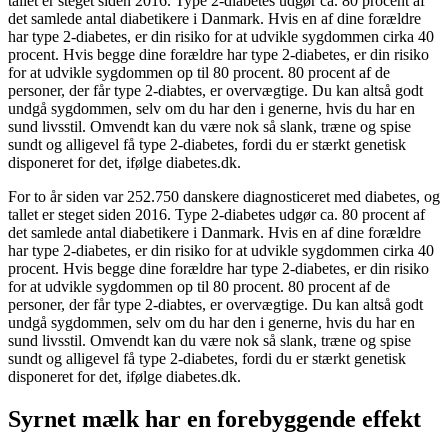
tallet er steget siden 2016. Type 2-diabetes udgør ca. 80 procent af
det samlede antal diabetikere i Danmark. Hvis en af dine forældre
har type 2-diabetes, er din risiko for at udvikle sygdommen cirka 40
procent. Hvis begge dine forældre har type 2-diabetes, er din risiko
for at udvikle sygdommen op til 80 procent. 80 procent af de
personer, der får type 2-diabtes, er overvægtige. Du kan altså godt
undgå sygdommen, selv om du har den i generne, hvis du har en
sund livsstil. Omvendt kan du være nok så slank, træne og spise
sundt og alligevel få type 2-diabetes, fordi du er stærkt genetisk
disponeret for det, ifølge diabetes.dk.
For to år siden var 252.750 danskere diagnosticeret med diabetes, og
tallet er steget siden 2016. Type 2-diabetes udgør ca. 80 procent af
det samlede antal diabetikere i Danmark. Hvis en af dine forældre
har type 2-diabetes, er din risiko for at udvikle sygdommen cirka 40
procent. Hvis begge dine forældre har type 2-diabetes, er din risiko
for at udvikle sygdommen op til 80 procent. 80 procent af de
personer, der får type 2-diabtes, er overvægtige. Du kan altså godt
undgå sygdommen, selv om du har den i generne, hvis du har en
sund livsstil. Omvendt kan du være nok så slank, træne og spise
sundt og alligevel få type 2-diabetes, fordi du er stærkt genetisk
disponeret for det, ifølge diabetes.dk.
Syrnet mælk har en forebyggende effekt