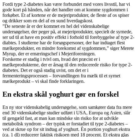
Fordi type 2-diabetes kan være forbundet med vores livsstil, har vi
gode kort på hånden, når det handler om at komme sygdommen i
forkøbet. Et af kortene er de mejeriprodukter, de fleste af os spiser
og drikker som en del af en sund hverdagskost.
”De seneste år er der kommet en hel del videnskabelige
undersøgelser, der peger på, at mejeriprodukter, specielt de syrnede,
ser ud til at have en positiv effekt i forhold til forebyggelse af type 2-
diabtes. I studierne har de forsøgspersoner, der har indtaget flest
mælkeprodukter, en mindre forekomst af sygdommen,” siger Merete
Myrup, der er ernæringschef i Mejeriforeningen.
Forskerne er stadig i tvivl om, hvad det præcist er i
mælkeprodukterne, der er årsag til den reducerede risiko for type 2-
diabetes. Det er også stadig uvist, om det er i
fermenteringsprocessen – forvandlingen fra mælk til et syrnet
mælkeprodukt – vi skal finde forklaringen.
En ekstra skål yoghurt gør en forskel
En ny stor videnskabelig undersøgelse, som samkører data fra mere
end 30 videnskabelige studier udført i USA, Europa og Asien, slår
til gengæld fast, at man kan mindske sin risiko for at udvikle
metabolisk syndrom – der typisk er forstadiet til type 2-diabetes –
ved at skrue op for sit indtag af yoghurt. Èn portion yoghurt ekstra
(ca. 1 dl) reducerer faktisk risikoen med 18 procent. Et ekstra glas