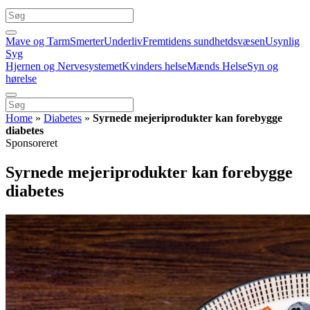
Mave og Tarm
Smerter
Underliv
Fremtidens sundhetdsvæsen
Usynlig
Syg
Hjernen og Nervesystemet
Kvinders helse
Mænds Helse
Syn og
hørelse
Home
»
Diabetes
»
Syrnede mejeriprodukter kan forebygge
diabetes
Sponsoreret
Syrnede mejeriprodukter kan forebygge
diabetes