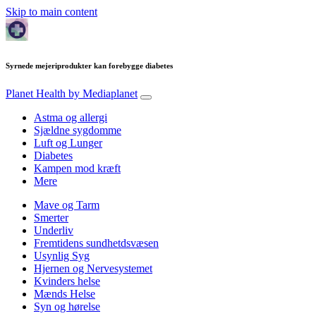
Skip to main content
Syrnede mejeriprodukter kan forebygge diabetes
Planet Health
by Mediaplanet
Astma og allergi
Sjældne sygdomme
Luft og Lunger
Diabetes
Kampen mod kræft
Mere
Mave og Tarm
Smerter
Underliv
Fremtidens sundhetdsvæsen
Usynlig Syg
Hjernen og Nervesystemet
Kvinders helse
Mænds Helse
Syn og hørelse