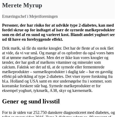
Merete Myrup
Ernæringschef i Mejeriforeningen
Personer, der har risiko for at udvikle type 2-diabetes, kan med
fordel skrue op for indtaget af især de syrnede mælkeprodukter
som en del af en sund og varieret kost. Blandt andet yoghurt ser
ud til have en forebyggende effekt.
Drik mælk, så får du stærke knogler. Det har de fleste af os nok fået
at vide, da vi var små. Og mange af os opfordrer da også vores børn
til at tømme mælkeglasset. Men det er ikke kun vores knogler og
tænder, der har godt af mælkens vitaminer og mineraler som
calcium. Faktisk ser det ud til, at de syrnede eller fermenterede
mælkeprodukter – surmælksprodukter i daglig tale – har en gavnlig
effekt på udvikling af type 2-diabetes. Det viser nyere forskning fra
bl.a. Holland og USA samt en stor undersøgelse fra i sommer, som
koreanske forskere står bag. Syrnede mælkeprodukter er for
eksempel yoghurt, tykmælk, A38, skyr og kærnemælk.
Gener og sund livsstil
For to år siden var 252.750 danskere diagnosticeret med diabetes, og