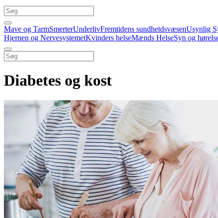
Mave og Tarm
Smerter
Underliv
Fremtidens sundhetdsvæsen
Usynlig S
Hjernen og Nervesystemet
Kvinders helse
Mænds Helse
Syn og hørels
Diabetes og kost