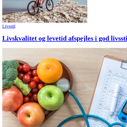
Livsstil
Livskvalitet og levetid afspejles i god livss