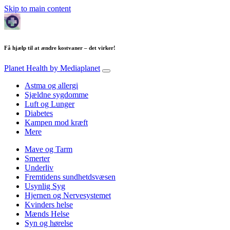
Skip to main content
Få hjælp til at ændre kostvaner – det virker!
Planet Health
by Mediaplanet
Astma og allergi
Sjældne sygdomme
Luft og Lunger
Diabetes
Kampen mod kræft
Mere
Mave og Tarm
Smerter
Underliv
Fremtidens sundhetdsvæsen
Usynlig Syg
Hjernen og Nervesystemet
Kvinders helse
Mænds Helse
Syn og hørelse