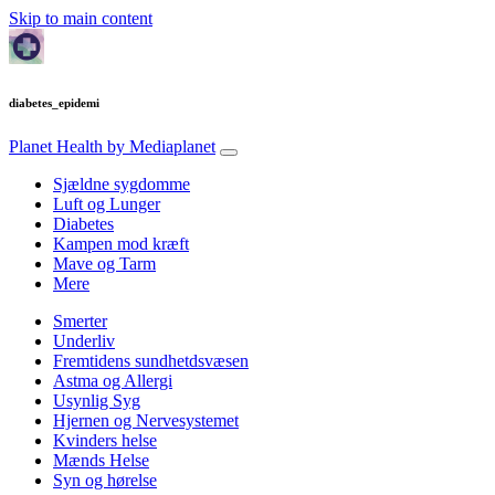
Skip to main content
diabetes_epidemi
Planet Health
by Mediaplanet
Sjældne sygdomme
Luft og Lunger
Diabetes
Kampen mod kræft
Mave og Tarm
Mere
Smerter
Underliv
Fremtidens sundhetdsvæsen
Astma og Allergi
Usynlig Syg
Hjernen og Nervesystemet
Kvinders helse
Mænds Helse
Syn og hørelse