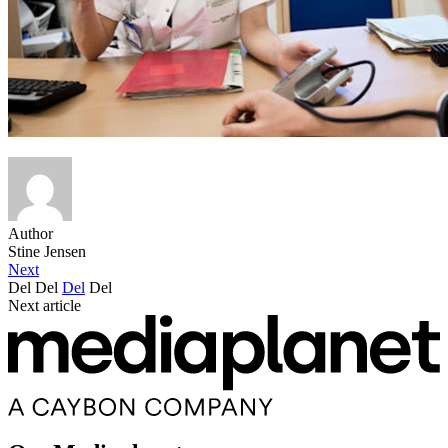
Author
Stine Jensen
Next
Del
Del
Del
Del
Next article