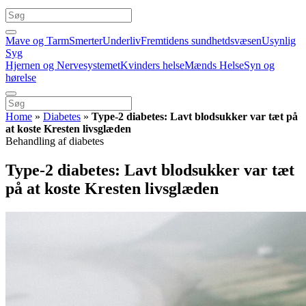
Mave og Tarm
Smerter
Underliv
Fremtidens sundhetdsvæsen
Usynlig
Syg
Hjernen og Nervesystemet
Kvinders helse
Mænds Helse
Syn og
hørelse
Home
»
Diabetes
»
Type-2 diabetes: Lavt blodsukker var tæt på
at koste Kresten livsglæden
Behandling af diabetes
Type-2 diabetes: Lavt blodsukker var tæt
på at koste Kresten livsglæden