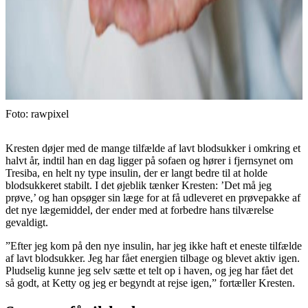
Foto: rawpixel
Kresten døjer med de mange tilfælde af lavt blodsukker i omkring et
halvt år, indtil han en dag ligger på sofaen og hører i fjernsynet om
Tresiba, en helt ny type insulin, der er langt bedre til at holde
blodsukkeret stabilt. I det øjeblik tænker Kresten: ’Det må jeg
prøve,’ og han opsøger sin læge for at få udleveret en prøvepakke af
det nye lægemiddel, der ender med at forbedre hans tilværelse
gevaldigt.
”Efter jeg kom på den nye insulin, har jeg ikke haft et eneste tilfælde
af lavt blodsukker. Jeg har fået energien tilbage og blevet aktiv igen.
Pludselig kunne jeg selv sætte et telt op i haven, og jeg har fået det
så godt, at Ketty og jeg er begyndt at rejse igen,” fortæller Kresten.