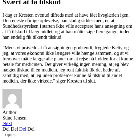
Svært at få tilskud
I dag er Kresten ovenud tilfreds med at have fået livsglæden igen.
Den eneste dårlige oplevelse, han stadig sidder med, er, at
Sundhedsstyrelsen i starten ikke ville acceptere hans ansøgning om
at få tilskud til lægemidlet, og at han måtte søge flere gange, inden
han endelig fik tilkendt tilskud.
”Mens vi prøvede at få ansøgningen godkendt, frygtede Ketty og
jeg, at vores økonomi ikke længere ville hænge sammen, og at vi
fremover måtte lægge alle planer om at rejse på hylden for at kunne
betale for medicinen. Det giver virkelig ingen mening, at jeg blev
nægtet tilskud til en medicin, jeg rent faktisk fik det bedre af,
samtidig med, at jeg uden problemer kunne få tilskud til andet
medicin, der ikke virkede.” siger Kresten til slut.
Author
Stine Jensen
Next
Del
Del
Del
Del
Topics