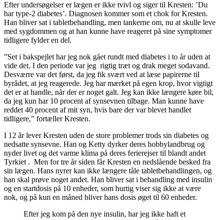
Efter undersøgelser er lægen er ikke tvivl og siger til Kresten: ’Du
har type-2 diabetes’. Diagnosen kommer som et chok for Kresten.
Han bliver sat i tabletbehandling, men tankerne om, nu at skulle leve
med sygdommen og at han kunne have reageret på sine symptomer
tidligere fylder en del.
”Set i bakspejlet har jeg nok gået rundt med diabetes i to år uden at
vide det. I den periode var jeg rigtig træt og drak meget sodavand.
Desværre var det først, da jeg fik svært ved at læse papirerne til
byrådet, at jeg reagerede. Jeg har mærket på egen krop, hvor vigtigt
det er at handle, når der er noget galt. Jeg kan ikke længere køre bil,
da jeg kun har 10 procent af synsevnen tilbage. Man kunne have
reddet 40 procent af mit syn, hvis bare der var blevet handlet
tidligere,” fortæller Kresten.
I 12 år lever Kresten uden de store problemer trods sin diabetes og
nedsatte synsevne. Han og Ketty dyrker deres hobbylandbrug og
nyder livet og det varme klima på deres ferierejser til blandt andet
Tyrkiet . Men for tre år siden får Kresten en nedslående besked fra
sin lægen. Hans nyrer kan ikke længere tåle tabletbehandlingen, og
han skal prøve noget andet. Han bliver sat i behandling med insulin
og en startdosis på 10 enheder, som hurtig viser sig ikke at være
nok, og på kun en måned bliver hans dosis øget til 60 enheder.
Efter jeg kom på den nye insulin, har jeg ikke haft et