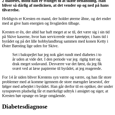
2 diabetes, indtil han er tvunget til at skifte behandling. Han
bliver så dårlig af medicinen, at det vender op og ned på hans
tilværelse.
Heldigvis er Kresten en mand, der holder ørerne åbne, og det ender
med at give ham energien og livsglæden tilbage.
Kresten er én, der altid har haft meget at se til, det være sig i sin tid
på Skive kaserne, hvor han servicerede store køretøjer, i hans tid i
byrådet og på det lille hobbylandbrug sammen med konen Ketty i
Øster Børsting lige uden for Skive.
Set i bakspejlet har jeg nok gået rundt med diabetes i to
år uden at vide det. I den periode var jeg rigtig træt og
drak meget sodavand. Desværre var det først, da jeg fik
svært ved at læse papirerne til byrådet, at jeg reagerede.
For 14 år siden bliver Krestens syn værre og værre, og han får store
problemer med at komme igennem de store mængder læsestof, der
følger med arbejdet i byrådet. Han går derfor til en optiker, der under
synsprøven pludselig får et mærkeligt udtryk i ansigtet og siger, at
Kresten bør opsøge en læge omgående.
Diabetesdiagnose