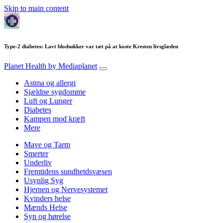
Skip to main content
Type-2 diabetes: Lavt blodsukker var tæt på at koste Kresten livsglæden
Planet Health
by Mediaplanet
Astma og allergi
Sjældne sygdomme
Luft og Lunger
Diabetes
Kampen mod kræft
Mere
Mave og Tarm
Smerter
Underliv
Fremtidens sundhetdsvæsen
Usynlig Syg
Hjernen og Nervesystemet
Kvinders helse
Mænds Helse
Syn og hørelse