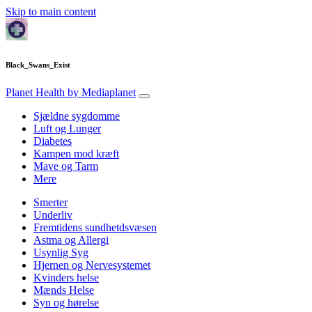
Skip to main content
Black_Swans_Exist
Planet Health
by Mediaplanet
Sjældne sygdomme
Luft og Lunger
Diabetes
Kampen mod kræft
Mave og Tarm
Mere
Smerter
Underliv
Fremtidens sundhetdsvæsen
Astma og Allergi
Usynlig Syg
Hjernen og Nervesystemet
Kvinders helse
Mænds Helse
Syn og hørelse