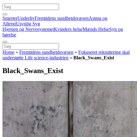
Smerter
Underliv
Fremtidens sundhetdsvæsen
Astma og
Allergi
Usynlig Syg
Hjernen og Nervesystemet
Kvinders helse
Mænds Helse
Syn og
hørelse
Home
»
Fremtidens sundhetdsvæsen
»
Fokuseret rekruttering skal
understøtte Life science-industrien
»
Black_Swans_Exist
Black_Swans_Exist