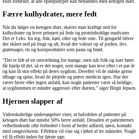
Hun fortæller, at alle epilepsityper kan behandles med ketogen diæt.
Færre kulhydrater, mere fedt
Når du følger en ketogen diæt, skærer man kraftigt ned for
kulhydrater og lever primært på fede og proteinholdige madvarer.
Det er f.eks. fra æg, fisk, kød, olier og fede oste. Til gengæld bliver
der skåret ned på frugt og alt, hvad der vokser op af jorden, dvs.
grøntsager, ris og kornprodukter som pasta og brød.
”Det er lidt af en omvæltning for mange, men når folk og især børn
får hjælp til det, så er det noget, som mange kan leve efter i et par år
og kan få stor effekt på deres sygdom. Derefter vil de måske gerne
tilbage og spise, hvad de plejede og prøve medicin igen. Har der
været færre eller ingen anfald, kan nogle patienter være så heldige,
at sygdommen er mindre aggressiv efter diæten,” siger Birgit Jepsen.
Hjernen slapper af
Videnskabelige undersøgelser viser, at halvdelen af patienter på
ketogen diæt har mindst 50% færre anfald. Desuden er patienternes
velbefindende ofte forbedret i form af bedre adfærd, søvn, kontakt
med omgivelserne. Effekten vil vise sig i løbet af tre måneder. Nogle
vil få effekt inden for første uge.