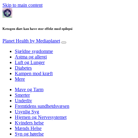
Skip to main content
Ketogen diæt kan have stor effekt mod epilepsi
Planet Health
by Mediaplanet
Sjældne sygdomme
Astma og allergi
Luft og Lunger
Diabetes
Kampen mod kræft
Mere
Mave og Tarm
Smerter
Underliv
Fremtidens sundhetdsvæsen
Usynlig Syg
Hjernen og Nervesystemet
Kvinders helse
Mænds Helse
Syn og hørelse