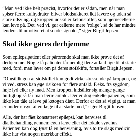
”Man ved ikke helt præcist, hvorfor det er sådan, men når man
spiser færre kulhydrater, bliver blodsukkeret lidt lavere og uden så
store udsving, og kroppen udskiller ketonstoffer, som hjernecellerne
kan leve på. Det, ved vi, gør cellerne mere ’rolige’, så de har mindre
tendens til umotiveret at sende signaler,” siger Birgit Jepsen.
Skal ikke gøres derhjemme
Som epilepsipatient eller pårørende skal man ikke prøve det af
derhjemme. Nogle få patienter får nemlig flere anfald lige til at starte
med, fordi man laver om på deres stofskifte, fortæller Birgit Jepsen.
”Omstillingen af stofskiftet kan godt virke stressende på kroppen, og
vi ved, stress kan øge risikoen for flere anfald. F.eks. fra sygdom,
høje lyd eller ny mad. Men kroppen indstiller sig mange gange
hurtigt og så får man færre anfald. Der er dog enkelte patienter, som
ikke kan tåle at leve på ketogen diæt. Derfor er det så vigtigt, at man
er under opsyn af en læge til at starte med,” siger Birgit Jepsen.
Alle, der har fået konstateret epilepsi, kan henvises til
diætbehandling gennem egen læge eller det lokale sygehus.
Patienten kan dog først få en henvisning, hvis to-tre slags medicin
ikke har vist nogen mærkbar effekt.