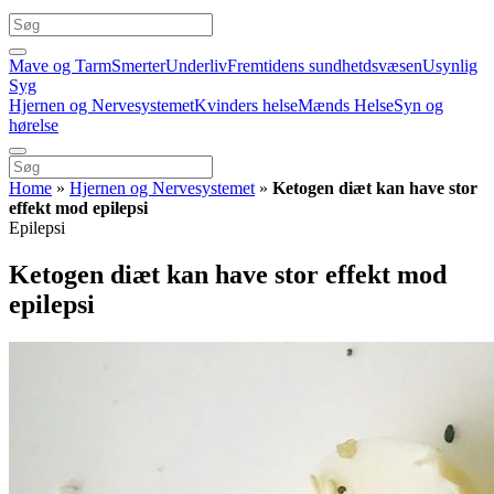
Mave og Tarm
Smerter
Underliv
Fremtidens sundhetdsvæsen
Usynlig
Syg
Hjernen og Nervesystemet
Kvinders helse
Mænds Helse
Syn og
hørelse
Home
»
Hjernen og Nervesystemet
»
Ketogen diæt kan have stor
effekt mod epilepsi
Epilepsi
Ketogen diæt kan have stor effekt mod
epilepsi