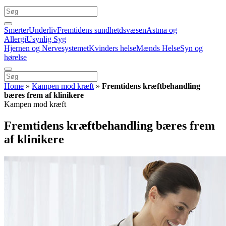
Smerter
Underliv
Fremtidens sundhetdsvæsen
Astma og
Allergi
Usynlig Syg
Hjernen og Nervesystemet
Kvinders helse
Mænds Helse
Syn og
hørelse
Home
»
Kampen mod kræft
»
Fremtidens kræftbehandling
bæres frem af klinikere
Kampen mod kræft
Fremtidens kræftbehandling bæres frem
af klinikere