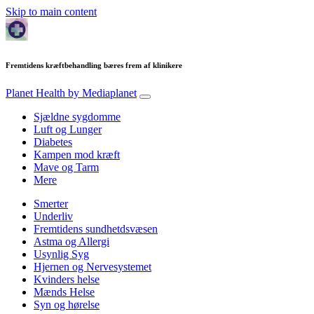
Skip to main content
Fremtidens kræftbehandling bæres frem af klinikere
Planet Health
by Mediaplanet
Sjældne sygdomme
Luft og Lunger
Diabetes
Kampen mod kræft
Mave og Tarm
Mere
Smerter
Underliv
Fremtidens sundhetdsvæsen
Astma og Allergi
Usynlig Syg
Hjernen og Nervesystemet
Kvinders helse
Mænds Helse
Syn og hørelse