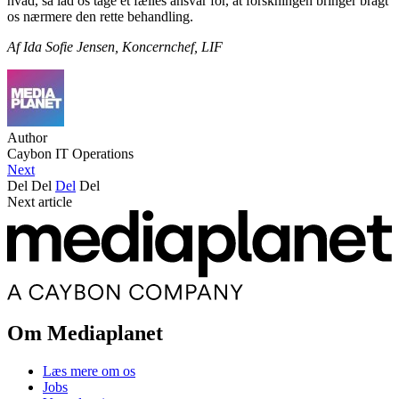
hvad, så lad os tage et fælles ansvar for, at forskningen bringer bragt
os nærmere den rette behandling.
Af Ida Sofie Jensen, Koncernchef, LIF
Author
Caybon IT Operations
Next
Del
Del
Del
Del
Next article
Om Mediaplanet
Læs mere om os
Jobs