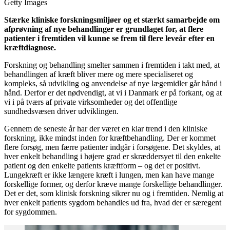
Getty Images
Stærke kliniske forskningsmiljøer og et stærkt samarbejde om
afprøvning af nye behandlinger er grundlaget for, at flere
patienter i fremtiden vil kunne se frem til flere leveår efter en
kræftdiagnose.
Forskning og behandling smelter sammen i fremtiden i takt med, at
behandlingen af kræft bliver mere og mere specialiseret og
kompleks, så udvikling og anvendelse af nye lægemidler går hånd i
hånd. Derfor er det nødvendigt, at vi i Danmark er på forkant, og at
vi i på tværs af private virksomheder og det offentlige
sundhedsvæsen driver udviklingen.
Gennem de seneste år har der været en klar trend i den kliniske
forskning, ikke mindst inden for kræftbehandling. Der er kommet
flere forsøg, men færre patienter indgår i forsøgene. Det skyldes, at
hver enkelt behandling i højere grad er skræddersyet til den enkelte
patient og den enkelte patients kræftform – og det er positivt.
Lungekræft er ikke længere kræft i lungen, men kan have mange
forskellige former, og derfor kræve mange forskellige behandlinger.
Det er det, som klinisk forskning sikrer nu og i fremtiden. Nemlig at
hver enkelt patients sygdom behandles ud fra, hvad der er særegent
for sygdommen.