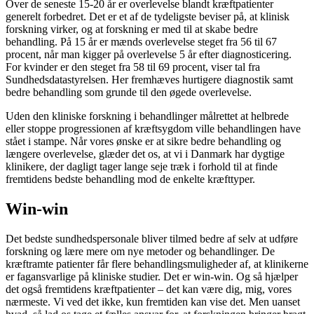
Over de seneste 15-20 år er overlevelse blandt kræftpatienter
generelt forbedret. Det er et af de tydeligste beviser på, at klinisk
forskning virker, og at forskning er med til at skabe bedre
behandling. På 15 år er mænds overlevelse steget fra 56 til 67
procent, når man kigger på overlevelse 5 år efter diagnosticering.
For kvinder er den steget fra 58 til 69 procent, viser tal fra
Sundhedsdatastyrelsen. Her fremhæves hurtigere diagnostik samt
bedre behandling som grunde til den øgede overlevelse.
Uden den kliniske forskning i behandlinger målrettet at helbrede
eller stoppe progressionen af kræftsygdom ville behandlingen have
stået i stampe. Når vores ønske er at sikre bedre behandling og
længere overlevelse, glæder det os, at vi i Danmark har dygtige
klinikere, der dagligt tager lange seje træk i forhold til at finde
fremtidens bedste behandling mod de enkelte kræfttyper.
Win-win
Det bedste sundhedspersonale bliver tilmed bedre af selv at udføre
forskning og lære mere om nye metoder og behandlinger. De
kræftramte patienter får flere behandlingsmuligheder af, at klinikerne
er fagansvarlige på kliniske studier. Det er win-win. Og så hjælper
det også fremtidens kræftpatienter – det kan være dig, mig, vores
nærmeste. Vi ved det ikke, kun fremtiden kan vise det. Men uanset