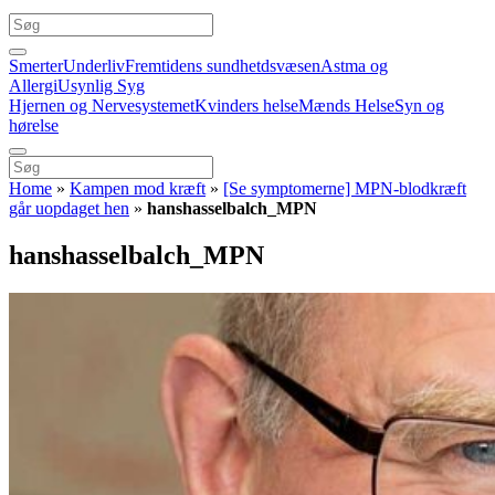
Smerter
Underliv
Fremtidens sundhetdsvæsen
Astma og
Allergi
Usynlig Syg
Hjernen og Nervesystemet
Kvinders helse
Mænds Helse
Syn og
hørelse
Home
»
Kampen mod kræft
»
[Se symptomerne] MPN-blodkræft
går uopdaget hen
»
hanshasselbalch_MPN
hanshasselbalch_MPN