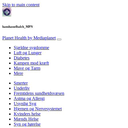
Skip to main content
hanshasselbalch_MPN
Planet Health
by Mediaplanet
Sjældne sygdomme
Luft og Lunger
Diabetes
Kampen mod kræft
Mave og Tarm
Mere
Smerter
Underliv
Fremtidens sundhetdsvæsen
Astma og Allergi
Usynlig Syg
Hjernen og Nervesystemet
Kvinders helse
Mænds Helse
Syn og hørelse