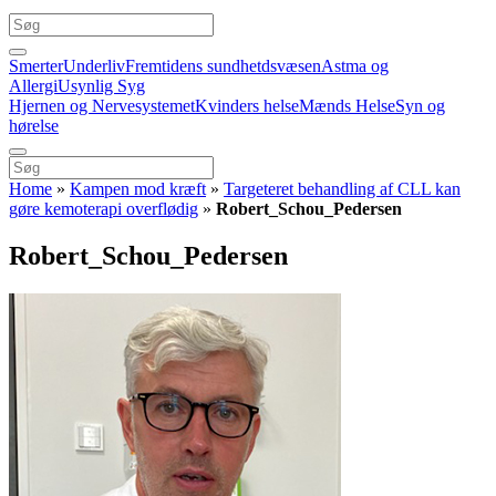
Smerter
Underliv
Fremtidens sundhetdsvæsen
Astma og
Allergi
Usynlig Syg
Hjernen og Nervesystemet
Kvinders helse
Mænds Helse
Syn og
hørelse
Home
»
Kampen mod kræft
»
Targeteret behandling af CLL kan
gøre kemoterapi overflødig
»
Robert_Schou_Pedersen
Robert_Schou_Pedersen