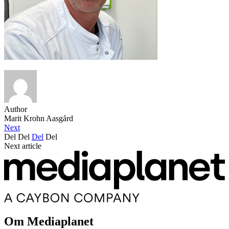
Author
Marit Krohn Aasgård
Next
Del
Del
Del
Del
Next article
Om Mediaplanet