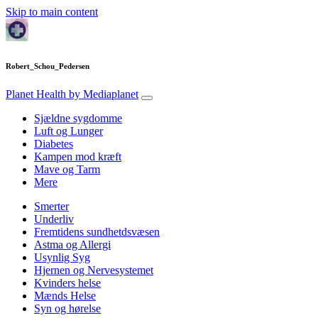
Skip to main content
Robert_Schou_Pedersen
Planet Health
by Mediaplanet
Sjældne sygdomme
Luft og Lunger
Diabetes
Kampen mod kræft
Mave og Tarm
Mere
Smerter
Underliv
Fremtidens sundhetdsvæsen
Astma og Allergi
Usynlig Syg
Hjernen og Nervesystemet
Kvinders helse
Mænds Helse
Syn og hørelse