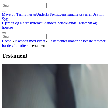
Mave og Tarm
Smerter
Underliv
Fremtidens sundhetdsvæsen
Usynlig
Syg
Hjernen og Nervesystemet
Kvinders helse
Mænds Helse
Syn og
hørelse
Home
»
Kampen mod kræft
»
Testamentet skaber de bedste rammer
for de efterladte
»
Testament
Testament