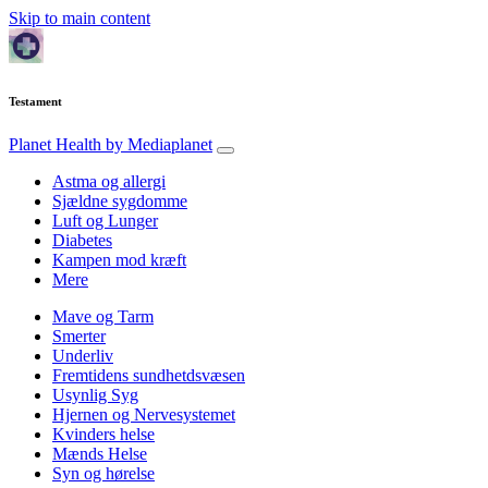
Skip to main content
Testament
Planet Health
by Mediaplanet
Astma og allergi
Sjældne sygdomme
Luft og Lunger
Diabetes
Kampen mod kræft
Mere
Mave og Tarm
Smerter
Underliv
Fremtidens sundhetdsvæsen
Usynlig Syg
Hjernen og Nervesystemet
Kvinders helse
Mænds Helse
Syn og hørelse