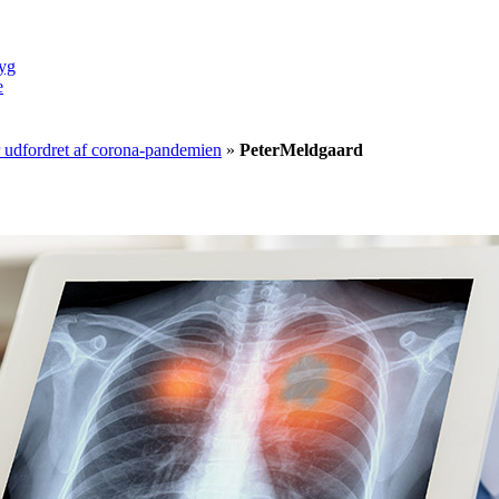
yg
e
r udfordret af corona-pandemien
»
PeterMeldgaard