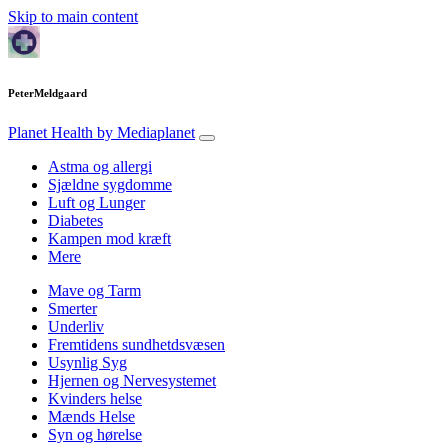
Skip to main content
PeterMeldgaard
Planet Health
by Mediaplanet
Astma og allergi
Sjældne sygdomme
Luft og Lunger
Diabetes
Kampen mod kræft
Mere
Mave og Tarm
Smerter
Underliv
Fremtidens sundhetdsvæsen
Usynlig Syg
Hjernen og Nervesystemet
Kvinders helse
Mænds Helse
Syn og hørelse