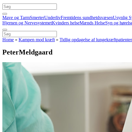
Mave og Tarm
Smerter
Underliv
Fremtidens sundhetdsvæsen
Usynlig S
Hjernen og Nervesystemet
Kvinders helse
Mænds Helse
Syn og hørels
Home
»
Kampen mod kræft
»
Tidlig opdagelse af lungekræftpatiente
PeterMeldgaard