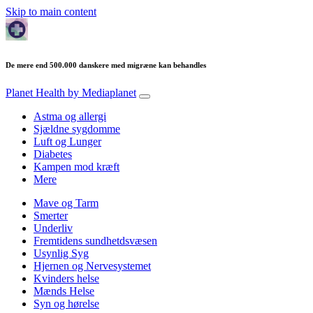
Skip to main content
De mere end 500.000 danskere med migræne kan behandles
Planet Health
by Mediaplanet
Astma og allergi
Sjældne sygdomme
Luft og Lunger
Diabetes
Kampen mod kræft
Mere
Mave og Tarm
Smerter
Underliv
Fremtidens sundhetdsvæsen
Usynlig Syg
Hjernen og Nervesystemet
Kvinders helse
Mænds Helse
Syn og hørelse