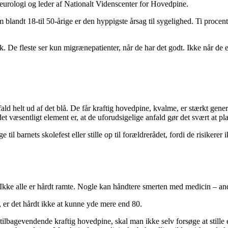
neurologi og leder af Nationalt Videnscenter for Hovedpine.
andt 18-til 50-årige er den hyppigste årsag til sygelighed. Ti procen
k. De fleste ser kun migrænepatienter, når de har det godt. Ikke når de e
ld helt ud af det blå. De får kraftig hovedpine, kvalme, er stærkt genere
 væsentligt element er, at de uforudsigelige anfald gør det svært at pl
il barnets skolefest eller stille op til forældrerådet, fordi de risikerer
Ikke alle er hårdt ramte. Nogle kan håndtere smerten med medicin – andr
, er det hårdt ikke at kunne yde mere end 80.
tilbagevendende kraftig hovedpine, skal man ikke selv forsøge at stille 