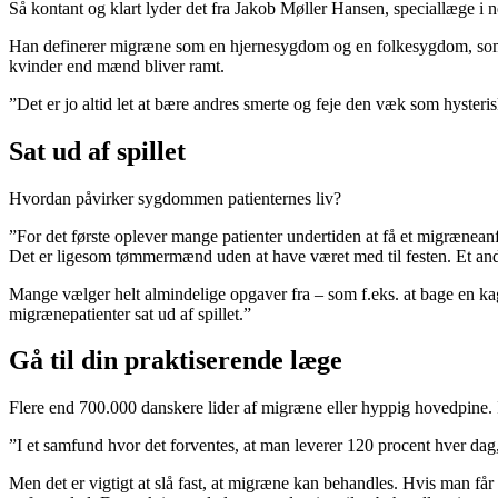
Så kontant og klart lyder det fra Jakob Møller Hansen, speciallæge i 
Han definerer migræne som en hjernesygdom og en folkesygdom, som bl
kvinder end mænd bliver ramt.
”Det er jo altid let at bære andres smerte og feje den væk som hysteris
Sat ud af spillet
Hvordan påvirker sygdommen patienternes liv?
”For det første oplever mange patienter undertiden at få et migræneanfa
Det er ligesom tømmermænd uden at have været med til festen. Et andet
Mange vælger helt almindelige opgaver fra – som f.eks. at bage en kage t
migrænepatienter sat ud af spillet.”
Gå til din praktiserende læge
Flere end 700.000 danskere lider af migræne eller hyppig hovedpine. 
”I et samfund hvor det forventes, at man leverer 120 procent hver dag
Men det er vigtigt at slå fast, at migræne kan behandles. Hvis man får 