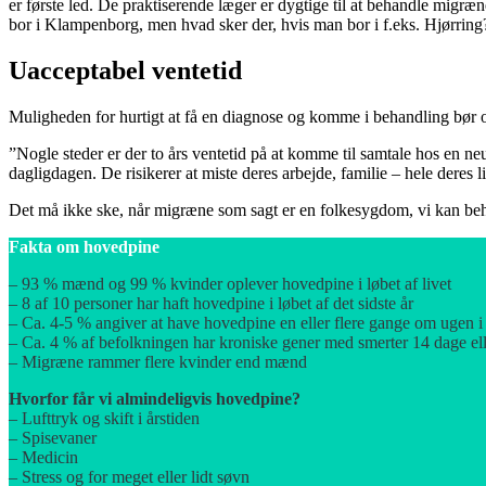
er første led. De praktiserende læger er dygtige til at behandle migr
bor i Klampenborg, men hvad sker der, hvis man bor i f.eks. Hjørring
Uacceptabel ventetid
Muligheden for hurtigt at få en diagnose og komme i behandling bør og
”Nogle steder er der to års ventetid på at komme til samtale hos en neu
dagligdagen. De risikerer at miste deres arbejde, familie – hele deres li
Det må ikke ske, når migræne som sagt er en folkesygdom, vi kan beha
Fakta om hovedpine
– 93 % mænd og 99 % kvinder oplever hovedpine i løbet af livet
– 8 af 10 personer har haft hovedpine i løbet af det sidste år
– Ca. 4-5 % angiver at have hovedpine en eller flere gange om ugen i
– Ca. 4 % af befolkningen har kroniske gener med smerter 14 dage e
– Migræne rammer flere kvinder end mænd
Hvorfor får vi almindeligvis hovedpine?
– Lufttryk og skift i årstiden
– Spisevaner
– Medicin
– Stress og for meget eller lidt søvn