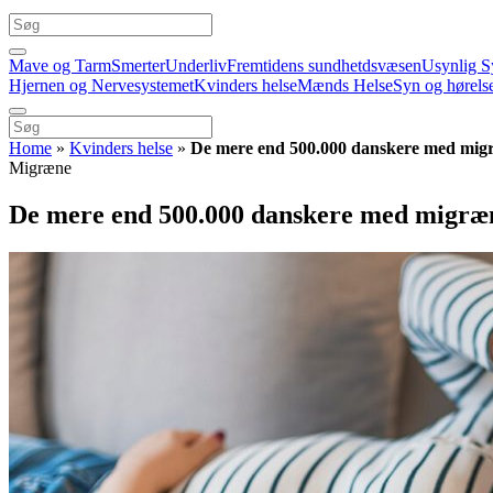
Mave og Tarm
Smerter
Underliv
Fremtidens sundhetdsvæsen
Usynlig S
Hjernen og Nervesystemet
Kvinders helse
Mænds Helse
Syn og hørels
Home
»
Kvinders helse
»
De mere end 500.000 danskere med mig
Migræne
De mere end 500.000 danskere med migræ