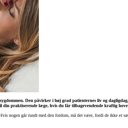
gdommen. Den påvirker i høj grad patienternes liv og dagligdag, bl
til din praktiserende læge, hvis du får tilbagevendende kraftig hov
Hvis nogen går rundt med den fordom, må det være, fordi de ikke er sæ