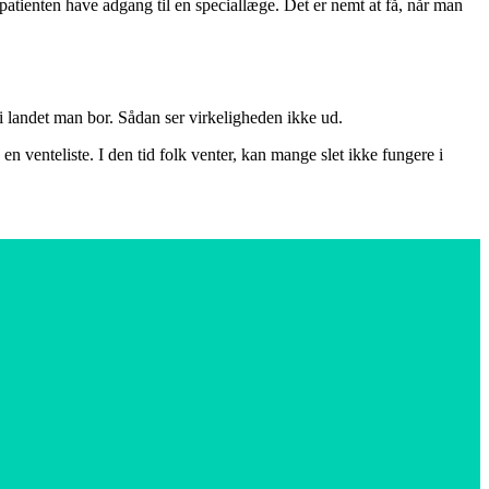
patienten have adgang til en speciallæge. Det er nemt at få, når man
i landet man bor. Sådan ser virkeligheden ikke ud.
en venteliste. I den tid folk venter, kan mange slet ikke fungere i