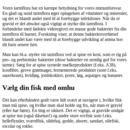
Vores tarmflora har en kæmpe betydning for vores immunforsvar.
En glad og sund tarmflora øger optagelsen af vitaminer og mineraler,
og det er blandt andet med til at forebygge infektioner. Når du er
gravid er det absolut også vigtigt at styrke din tarmflora. I
forbindelse med fødslen videregives en masse gode bakterier fra din
tarmflora til barnet. Forskning viser, at denne bakterieoverførsel
blandt andet kan være med til at forebygge udvikling af astma hos
dit barn senere hen.
Man kan bl.a. styrke sin tarmflora ved at spise en kost, som er rig på
pro- og prebiotiske bakterier (disse bakterier en nemlig guf for vores
tarme). Sørg for at spise syrnede mælkeprodukter (f.eks. A38),
kostfibre, grove grøntsager, fermenterede produkter (som f.eks.
sauerkraut), hvidløg, jordskokker, porre, løg, asparges og bananer.
Vælg din fisk med omhu
Det kan efterhånden godt være lidt svært at navigere i, hvilke fisk
man må spise, og hvilke man skal holde sig fra, når man er gravid
(eller har børn). Én ting er sikkert. Det er vigtigt, at gravide undgår
at spise tun (også dåsetun!) og andre store rovfisk som f.eks.
helleflynder, sværdfisk, sildehaj, gedde, aborre, sandart, oliefisk,
escolar og rokke.