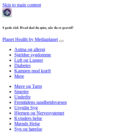
Skip to main content
4 gode råd: Hvad skal du spise, når du er gravid?
Planet Health
by Mediaplanet
Astma og allergi
Sjældne sygdomme
Luft og Lunger
Diabetes
Kampen mod kræft
Mere
Mave og Tarm
Smerter
Underliv
Fremtidens sundhetdsvæsen
Usynlig Syg
Hjernen og Nervesystemet
Kvinders helse
Mænds Helse
Syn og hørelse