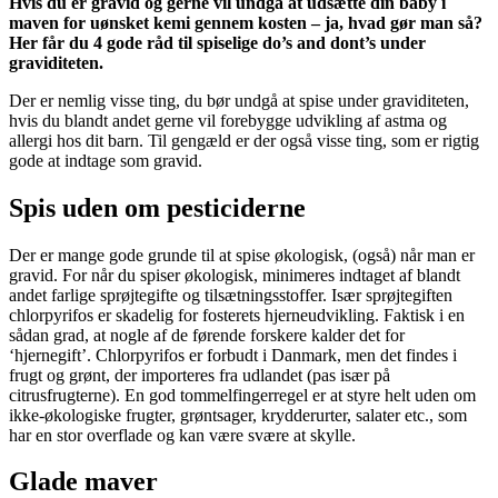
Hvis du er gravid og gerne vil undgå at udsætte din baby i
maven for uønsket kemi gennem kosten – ja, hvad gør man så?
Her får du 4 gode råd til spiselige do’s and dont’s under
graviditeten.
Der er nemlig visse ting, du bør undgå at spise under graviditeten,
hvis du blandt andet gerne vil forebygge udvikling af astma og
allergi hos dit barn. Til gengæld er der også visse ting, som er rigtig
gode at indtage som gravid.
Spis uden om pesticiderne
Der er mange gode grunde til at spise økologisk, (også) når man er
gravid. For når du spiser økologisk, minimeres indtaget af blandt
andet farlige sprøjtegifte og tilsætningsstoffer. Især sprøjtegiften
chlorpyrifos er skadelig for fosterets hjerneudvikling. Faktisk i en
sådan grad, at nogle af de førende forskere kalder det for
‘hjernegift’. Chlorpyrifos er forbudt i Danmark, men det findes i
frugt og grønt, der importeres fra udlandet (pas især på
citrusfrugterne). En god tommelfingerregel er at styre helt uden om
ikke-økologiske frugter, grøntsager, krydderurter, salater etc., som
har en stor overflade og kan være svære at skylle.
Glade maver