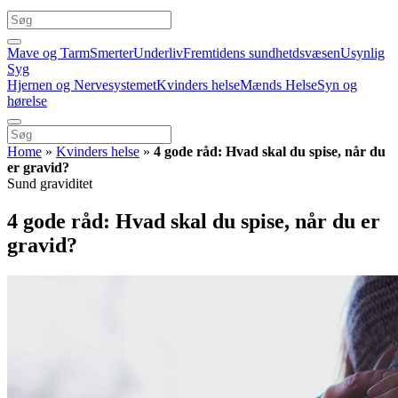
Mave og Tarm
Smerter
Underliv
Fremtidens sundhetdsvæsen
Usynlig
Syg
Hjernen og Nervesystemet
Kvinders helse
Mænds Helse
Syn og
hørelse
Home
»
Kvinders helse
»
4 gode råd: Hvad skal du spise, når du
er gravid?
Sund graviditet
4 gode råd: Hvad skal du spise, når du er
gravid?