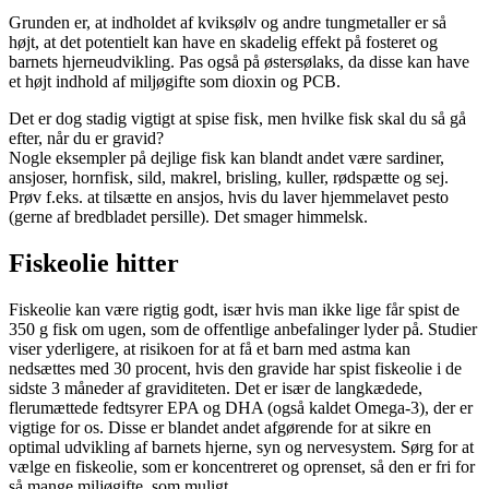
Grunden er, at indholdet af kviksølv og andre tungmetaller er så
højt, at det potentielt kan have en skadelig effekt på fosteret og
barnets hjerneudvikling. Pas også på østersølaks, da disse kan have
et højt indhold af miljøgifte som dioxin og PCB.
Det er dog stadig vigtigt at spise fisk, men hvilke fisk skal du så gå
efter, når du er gravid?
Nogle eksempler på dejlige fisk kan blandt andet være sardiner,
ansjoser, hornfisk, sild, makrel, brisling, kuller, rødspætte og sej.
Prøv f.eks. at tilsætte en ansjos, hvis du laver hjemmelavet pesto
(gerne af bredbladet persille). Det smager himmelsk.
Fiskeolie hitter
Fiskeolie kan være rigtig godt, især hvis man ikke lige får spist de
350 g fisk om ugen, som de offentlige anbefalinger lyder på. Studier
viser yderligere, at risikoen for at få et barn med astma kan
nedsættes med 30 procent, hvis den gravide har spist fiskeolie i de
sidste 3 måneder af graviditeten. Det er især de langkædede,
flerumættede fedtsyrer EPA og DHA (også kaldet Omega-3), der er
vigtige for os. Disse er blandet andet afgørende for at sikre en
optimal udvikling af barnets hjerne, syn og nervesystem. Sørg for at
vælge en fiskeolie, som er koncentreret og oprenset, så den er fri for
så mange miljøgifte, som muligt