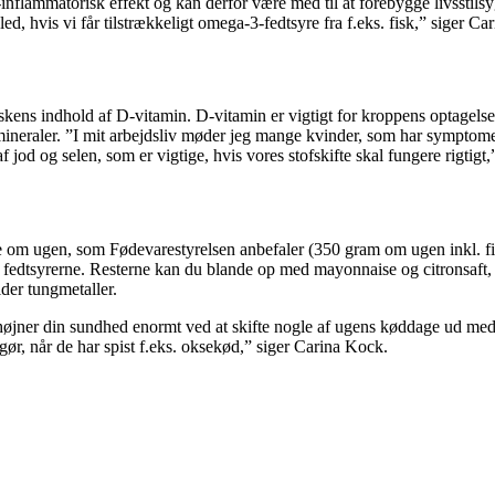
-inflammatorisk effekt og kan derfor være med til at forebygge livsst
ed, hvis vi får tilstrækkeligt omega-3-fedtsyre fra f.eks. fisk,” siger C
 fiskens indhold af D-vitamin. D-vitamin er vigtigt for kroppens optagels
ineraler. ”I mit arbejdsliv møder jeg mange kvinder, som har symptomer 
f jod og selen, som er vigtige, hvis vores stofskifte skal fungere rigtigt
e om ugen, som Fødevarestyrelsen anbefaler (350 gram om ugen inkl. fis
 fedtsyrerne. Resterne kan du blande op med mayonnaise og citronsaft,
der tungmetaller.
ner din sundhed enormt ved at skifte nogle af ugens køddage ud med fis
ør, når de har spist f.eks. oksekød,” siger Carina Kock.