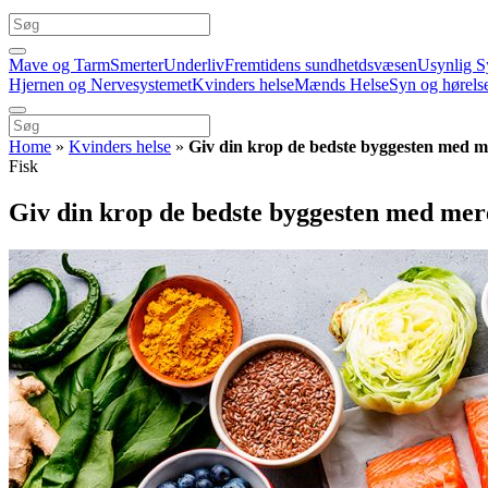
Mave og Tarm
Smerter
Underliv
Fremtidens sundhetdsvæsen
Usynlig S
Hjernen og Nervesystemet
Kvinders helse
Mænds Helse
Syn og hørels
Home
»
Kvinders helse
»
Giv din krop de bedste byggesten med me
Fisk
Giv din krop de bedste byggesten med mere