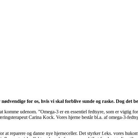
 nødvendige for os, hvis vi skal forblive sunde og raske. Dog det b
r at komme udenom. ”Omega-3 er en essentiel fedtsyre, som er vigtig for
næringsterapeut Carina Kock. Vores hjerne består bl.a. af omega-3-fedtsyr
or at reparere og danne nye hjerneceller. Det styrker f.eks. vores hukom