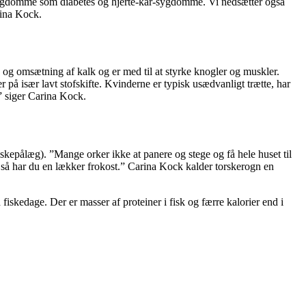
ilsygdomme som diabetes og hjerte-kar-sygdomme. Vi nedsætter også
arina Kock.
e og omsætning af kalk og er med til at styrke knogler og muskler.
på især lavt stofskifte. Kvinderne er typisk usædvanligt trætte, har
,” siger Carina Kock.
kepålæg). ”Mange orker ikke at panere og stege og få hele huset til
 så har du en lækker frokost.” Carina Kock kalder torskerogn en
kedage. Der er masser af proteiner i fisk og færre kalorier end i