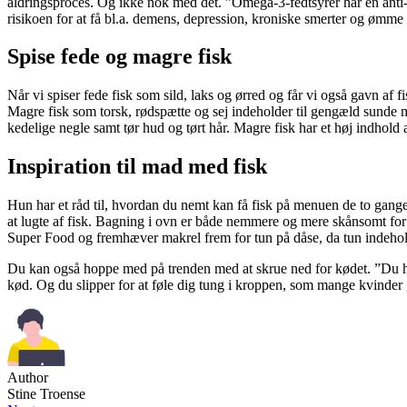
aldringsproces. Og ikke nok med det. ”Omega-3-fedtsyrer har en anti
risikoen for at få bl.a. demens, depression, kroniske smerter og ømme l
Spise fede og magre fisk
Når vi spiser fede fisk som sild, laks og ørred og får vi også gavn af
Magre fisk som torsk, rødspætte og sej indeholder til gengæld sunde m
kedelige negle samt tør hud og tørt hår. Magre fisk har et høj indhold a
Inspiration til mad med fisk
Hun har et råd til, hvordan du nemt kan få fisk på menuen de to gang
at lugte af fisk. Bagning i ovn er både nemmere og mere skånsomt for
Super Food og fremhæver makrel frem for tun på dåse, da tun indehol
Du kan også hoppe med på trenden med at skrue ned for kødet. ”Du høj
kød. Og du slipper for at føle dig tung i kroppen, som mange kvinder g
Author
Stine Troense