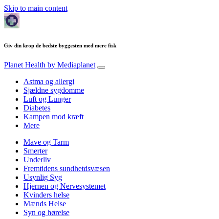
Skip to main content
Giv din krop de bedste byggesten med mere fisk
Planet Health
by Mediaplanet
Astma og allergi
Sjældne sygdomme
Luft og Lunger
Diabetes
Kampen mod kræft
Mere
Mave og Tarm
Smerter
Underliv
Fremtidens sundhetdsvæsen
Usynlig Syg
Hjernen og Nervesystemet
Kvinders helse
Mænds Helse
Syn og hørelse