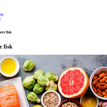
yg
e
re fisk
 fisk