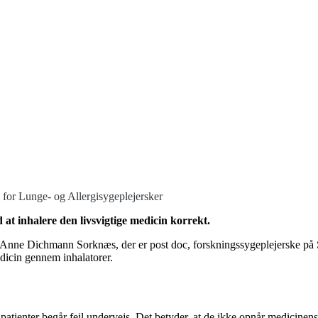
for Lunge- og Allergisygeplejersker
at inhalere den livsvigtige medicin korrekt.
ger Anne Dichmann Sorknæs, der er post doc, forskningssygeplejerske p
dicin gennem inhalatorer.
 patienter begår fejl undervejs. Det betyder, at de ikke opnår medicinen