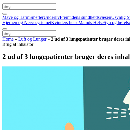
Mave og Tarm
Smerter
Underliv
Fremtidens sundhetdsvæsen
Usynlig S
Hjernen og Nervesystemet
Kvinders helse
Mænds Helse
Syn og hørels
Home
»
Luft og Lunger
»
2 ud af 3 lungepatienter bruger deres in
Brug af inhalator
2 ud af 3 lungepatienter bruger deres inha