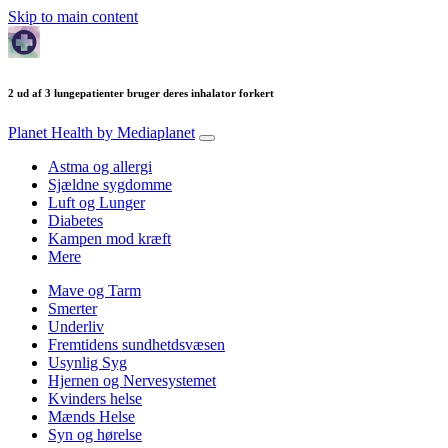
Skip to main content
2 ud af 3 lungepatienter bruger deres inhalator forkert
Planet Health
by Mediaplanet
Astma og allergi
Sjældne sygdomme
Luft og Lunger
Diabetes
Kampen mod kræft
Mere
Mave og Tarm
Smerter
Underliv
Fremtidens sundhetdsvæsen
Usynlig Syg
Hjernen og Nervesystemet
Kvinders helse
Mænds Helse
Syn og hørelse