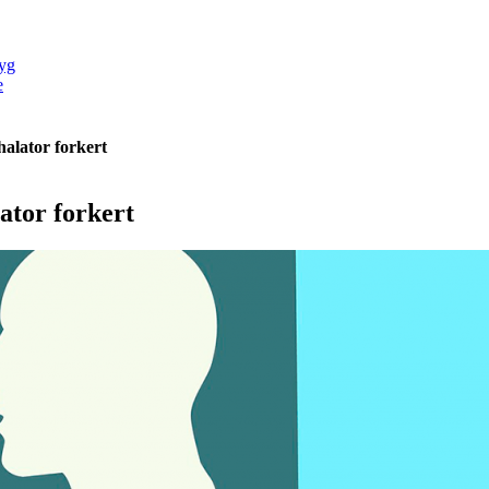
yg
e
halator forkert
lator forkert