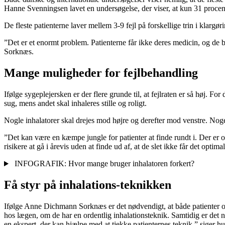
Hanne Svenningsen lavet en undersøgelse, der viser, at kun 31 procent 
De fleste patienterne laver mellem 3-9 fejl på forskellige trin i klargø
”Det er et enormt problem. Patienterne får ikke deres medicin, og de 
Sorknæs.
Mange muligheder for fejlbehandling
Ifølge sygeplejersken er der flere grunde til, at fejlraten er så høj. Fo
sug, mens andet skal inhaleres stille og roligt.
Nogle inhalatorer skal drejes mod højre og derefter mod venstre. Noget
”Det kan være en kæmpe jungle for patienter at finde rundt i. Der e
risikere at gå i årevis uden at finde ud af, at de slet ikke får det opti
INFOGRAFIK: Hvor mange bruger inhalatoren forkert?
Få styr på inhalations-teknikken
Ifølge Anne Dichmann Sorknæs er det nødvendigt, at både patienter og
hos lægen, om de har en ordentlig inhalationsteknik. Samtidig er det nø
en ekspert, der kan hjælpe med at tjekke patienternes teknik,” siger hu