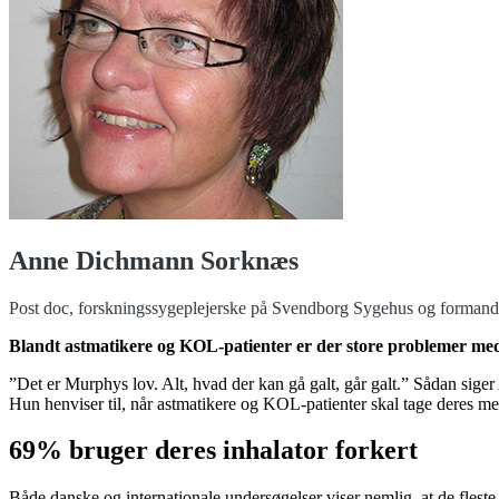
Anne Dichmann Sorknæs
Post doc, forskningssygeplejerske på Svendborg Sygehus og formand 
Blandt astmatikere og KOL-patienter er der store problemer med 
”Det er Murphys lov. Alt, hvad der kan gå galt, går galt.” Sådan si
Hun henviser til, når astmatikere og KOL-patienter skal tage deres me
69% bruger deres inhalator forkert
Både danske og internationale undersøgelser viser nemlig, at de fleste