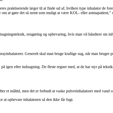
 praktiserende læger til at finde ud af, hvilken type inhalator de fore
lder om at gøre det så nemt som muligt at være KOL- eller astmapatient
ingsteknik, rengøring og opbevaring, hvis man vil håndtere sin inha
rayinhalatorer. Generelt skal man bruge kraftige sug, når man bruger pu
n på igen efter indsugning. De fleste regner med, at de har styr på tekni
fter et måltid, men det er forbudt at vaske pulverinhalatorer med vand o
r at opbevare inhalatoren så den ikke får fugt.