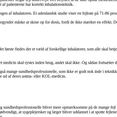
af patienterne har korrekt inhalationsteknik.
ringen af inhalatoren. Et udenlandsk studie viser en fejlrate på 71-86 proc
begynder måske at skrue op for dosis, fordi de ikke mærker en effekt. 
r det første findes der et væld af forskellige inhalatorer, som alle skal b
 medicin skal rystes inden brug, andet skal ikke. Og sådan fortsætter d
r også mange sundhedsprofessionelle, som ikke er godt nok inde i tekn
male ud af deres astma- eller KOL-medicin.
 sundhedsprofessionelle bliver mere opmærksomme på de mange fejl ved br
dvendigt, at sygeplejersker og læger bliver uddannet i at spotte fejlene h
n.