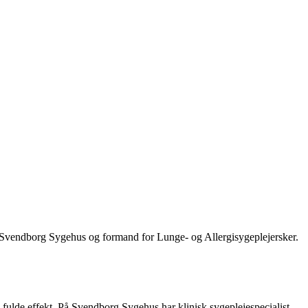
å Svendborg Sygehus og formand for Lunge- og Allergisygeplejersker.
s fulde effekt. På Svendborg Sygehus har klinisk sygeplejespecialist