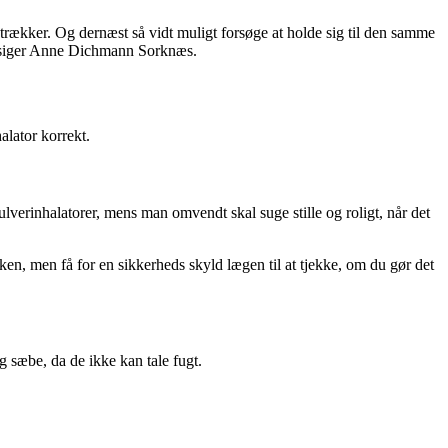
trækker. Og dernæst så vidt muligt forsøge at holde sig til den samme
,” siger Anne Dichmann Sorknæs.
lator korrekt.
lverinhalatorer, mens man omvendt skal suge stille og roligt, når det
kken, men få for en sikkerheds skyld lægen til at tjekke, om du gør det
g sæbe, da de ikke kan tale fugt.