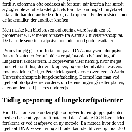
fordi sygdommen ofte opdages alt for sent, når kræften har spredt
sig og er blevet uhelbredelig. Dels fordi behandling af lungekræft
ikke altid har den ønskede effekt, da kroppen udvikler resistens mod
de lægemidler, der angriber kræften.
Men måske kan blodprøvemonitorering være løsningen på
problemerne. Det mener forskere fra Aarhus Universitetshospital.
De har i de seneste år afprøvet metoden med gode resultater.
”Vores forsøg går kort fortalt ud på at DNA-analysere blodprøver
fra kræftpatienter for at holde styr på, hvordan behandling af
lungekræft skrider frem. Blodprøverne viser nemlig, hvor meget
muteret kræft-dna, der er i kroppen, og om der udvikles resistens
mod medicinen,” siger Peter Meldgaard, der er overlæge på Aarhus
Universitetshospitals lungekræftafdeling. Dermed kan man ved
hjælp af blodprøverne vurdere, om behandlingen går efter planen,
eller om den skal justeres undervejs.
Tidlig opsporing af lungekræftpatienter
Hidtil har forskerne undersøgt blodprøver fra en gruppe patienter
med en bestemt type kræftmutation i det såkaldte EGFR-gen. Men
forskerne er ved at afprøve en ny metode. En metode hvor de ved
hjælp af DNA-sekventering af blodet kan identificere op mod 200