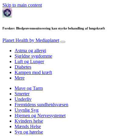
Skip to main content
Forsker: Blodprøvemonitorering kan styrke behandling af lungekræft
Planet Health
by Mediaplanet
Astma og allergi
Sjældne sygdomme
Luft og Lunger
Diabetes
Kampen mod kræft
Mere
Mave og Tarm
Smerter
Underliv
Fremtidens sundhetdsvæsen
Usynlig Syg
Hjernen og Nervesystemet
Kvinders helse
Mænds Helse
Syn og hørelse