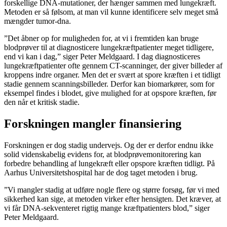
forskellige DNA-mutationer, der hænger sammen med lungekræft.
Metoden er så følsom, at man vil kunne identificere selv meget små
mængder tumor-dna.
”Det åbner op for muligheden for, at vi i fremtiden kan bruge
blodprøver til at diagnosticere lungekræftpatienter meget tidligere,
end vi kan i dag,” siger Peter Meldgaard. I dag diagnosticeres
lungekræftpatienter ofte gennem CT-scanninger, der giver billeder af
kroppens indre organer. Men det er svært at spore kræften i et tidligt
stadie gennem scanningsbilleder. Derfor kan biomarkører, som for
eksempel findes i blodet, give mulighed for at opspore kræften, før
den når et kritisk stadie.
Forskningen mangler finansiering
Forskningen er dog stadig undervejs. Og der er derfor endnu ikke
solid videnskabelig evidens for, at blodprøvemonitorering kan
forbedre behandling af lungekræft eller opspore kræften tidligt. På
Aarhus Universitetshospital har de dog taget metoden i brug.
”Vi mangler stadig at udføre nogle flere og større forsøg, før vi med
sikkerhed kan sige, at metoden virker efter hensigten. Det kræver, at
vi får DNA-sekventeret rigtig mange kræftpatienters blod,” siger
Peter Meldgaard.