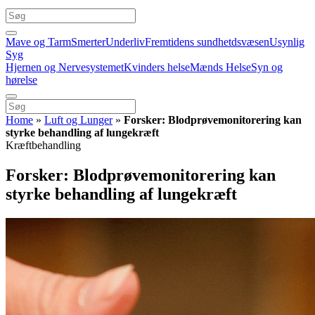
Mave og Tarm
Smerter
Underliv
Fremtidens sundhetdsvæsen
Usynlig
Syg
Hjernen og Nervesystemet
Kvinders helse
Mænds Helse
Syn og
hørelse
Home
»
Luft og Lunger
»
Forsker: Blodprøvemonitorering kan
styrke behandling af lungekræft
Kræftbehandling
Forsker: Blodprøvemonitorering kan
styrke behandling af lungekræft