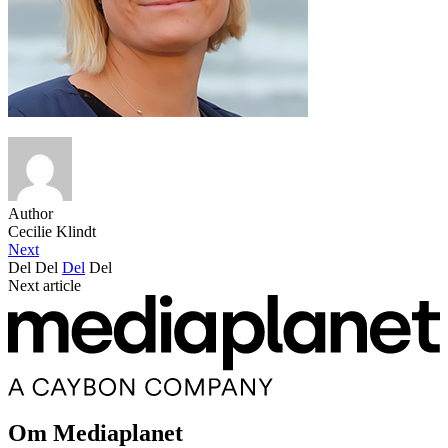
Author
Cecilie Klindt
Next
Del
Del
Del
Del
Next article
Om Mediaplanet