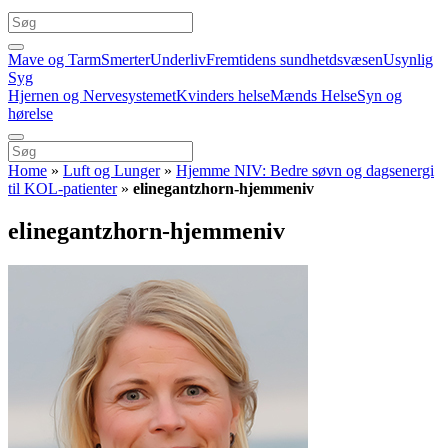
Mave og Tarm
Smerter
Underliv
Fremtidens sundhetdsvæsen
Usynlig
Syg
Hjernen og Nervesystemet
Kvinders helse
Mænds Helse
Syn og
hørelse
Home
»
Luft og Lunger
»
Hjemme NIV: Bedre søvn og dagsenergi
til KOL-patienter
»
elinegantzhorn-hjemmeniv
elinegantzhorn-hjemmeniv