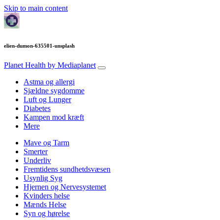
Skip to main content
elien-dumon-635501-unsplash
Planet Health
by Mediaplanet
Astma og allergi
Sjældne sygdomme
Luft og Lunger
Diabetes
Kampen mod kræft
Mere
Mave og Tarm
Smerter
Underliv
Fremtidens sundhetdsvæsen
Usynlig Syg
Hjernen og Nervesystemet
Kvinders helse
Mænds Helse
Syn og hørelse