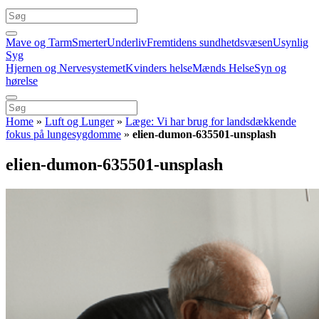
Mave og Tarm
Smerter
Underliv
Fremtidens sundhetdsvæsen
Usynlig
Syg
Hjernen og Nervesystemet
Kvinders helse
Mænds Helse
Syn og
hørelse
Home
»
Luft og Lunger
»
Læge: Vi har brug for landsdækkende
fokus på lungesygdomme
»
elien-dumon-635501-unsplash
elien-dumon-635501-unsplash