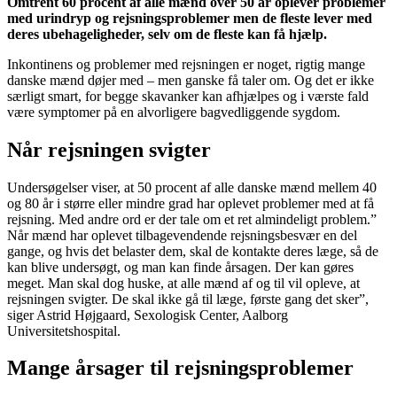
Omtrent 60 procent af alle mænd over 50 år oplever problemer
med urindryp og rejsningsproblemer men de fleste lever med
deres ubehageligheder, selv om de fleste kan få hjælp.
Inkontinens og problemer med rejsningen er noget, rigtig mange
danske mænd døjer med – men ganske få taler om. Og det er ikke
særligt smart, for begge skavanker kan afhjælpes og i værste fald
være symptomer på en alvorligere bagvedliggende sygdom.
Når rejsningen svigter
Undersøgelser viser, at 50 procent af alle danske mænd mellem 40
og 80 år i større eller mindre grad har oplevet problemer med at få
rejsning. Med andre ord er der tale om et ret almindeligt problem.”
Når mænd har oplevet tilbagevendende rejsningsbesvær en del
gange, og hvis det belaster dem, skal de kontakte deres læge, så de
kan blive undersøgt, og man kan finde årsagen. Der kan gøres
meget. Man skal dog huske, at alle mænd af og til vil opleve, at
rejsningen svigter. De skal ikke gå til læge, første gang det sker”,
siger Astrid Højgaard, Sexologisk Center, Aalborg
Universitetshospital.
Mange årsager til rejsningsproblemer