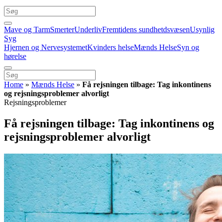
Mave og Tarm
Smerter
Underliv
Fremtidens sundhetdsvæsen
Usynlig
Syg
Hjernen og Nervesystemet
Kvinders helse
Mænds Helse
Syn og
hørelse
Home
»
Mænds Helse
»
Få rejsningen tilbage: Tag inkontinens
og rejsningsproblemer alvorligt
Rejsningsproblemer
Få rejsningen tilbage: Tag inkontinens og
rejsningsproblemer alvorligt