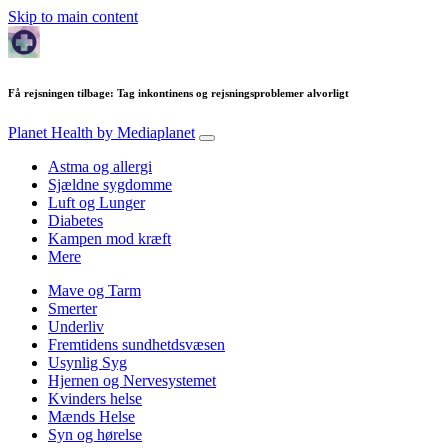
Skip to main content
Få rejsningen tilbage: Tag inkontinens og rejsningsproblemer alvorligt
Planet Health
by Mediaplanet
Astma og allergi
Sjældne sygdomme
Luft og Lunger
Diabetes
Kampen mod kræft
Mere
Mave og Tarm
Smerter
Underliv
Fremtidens sundhetdsvæsen
Usynlig Syg
Hjernen og Nervesystemet
Kvinders helse
Mænds Helse
Syn og hørelse