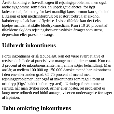
Åreforkalkning er hovedårsagen til rejsningsproblemer, men også
andre sygdomme som f.eks. en uopdaget diabetes, for højt
kolesteroltal, fedme og for lavt mandligt kønshormon kan spille ind.
Ligesom et højt medicinforbrug og et stort forbrug af alkohol,
kalorier og tobak har indflydelse. I visse tilfælde kan det f.eks.
hjælpe manden at skifte blodtryksmedicin. Kun i 10-20 procent af
tilfældene skyldes rejsningsbesvær psykiske årsager som stress,
depression eller præstationsangst.
Udbredt inkontinens
Fordi inkontinens er så tabubelagt, kan det være svært at give et
retvisende billede af præcis hvor mange mænd, der er ramt. Kun ca.
3 procent af de inkontinensramte herhjemme søger behandling. Man
anslår, at mellem 100.000 og 150.000 danske mænd har inkontinens
i den ene eller anden grad. 65-75 procent af mænd med
rejsningsproblemer lider også af inkontinens som regel i form af
urindryp (Også kaldet ’efterdryp .red) . Urindryp forekommer
særligt, når man dyrker sport, griner eller hoster, og problemet er
langt mere udbredt end hidtil antaget, viser en undersøgelse foretaget
af Epinion.
Tabu omkring inkontinens