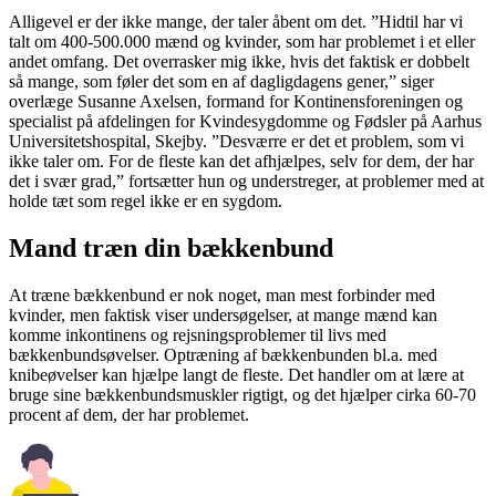
Alligevel er der ikke mange, der taler åbent om det. ”Hidtil har vi
talt om 400-500.000 mænd og kvinder, som har problemet i et eller
andet omfang. Det overrasker mig ikke, hvis det faktisk er dobbelt
så mange, som føler det som en af dagligdagens gener,” siger
overlæge Susanne Axelsen, formand for Kontinensforeningen og
specialist på afdelingen for Kvindesygdomme og Fødsler på Aarhus
Universitetshospital, Skejby. ”Desværre er det et problem, som vi
ikke taler om. For de fleste kan det afhjælpes, selv for dem, der har
det i svær grad,” fortsætter hun og understreger, at problemer med at
holde tæt som regel ikke er en sygdom.
Mand træn din bækkenbund
At træne bækkenbund er nok noget, man mest forbinder med
kvinder, men faktisk viser undersøgelser, at mange mænd kan
komme inkontinens og rejsningsproblemer til livs med
bækkenbundsøvelser. Optræning af bækkenbunden bl.a. med
knibeøvelser kan hjælpe langt de fleste. Det handler om at lære at
bruge sine bækkenbundsmuskler rigtigt, og det hjælper cirka 60-70
procent af dem, der har problemet.