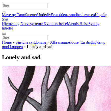
Mave og Tarm
Smerter
Underliv
Fremtidens sundhetdsvæsen
Usynlig
Syg
Hjernen og Nervesystemet
Kvinders helse
Mænds Helse
Syn og
hørelse
Home
»
Sjældne sygdomme
»
Alfa-mannosidose: En daglig kamp
mod kroppen
»
Lonely and sad
Lonely and sad