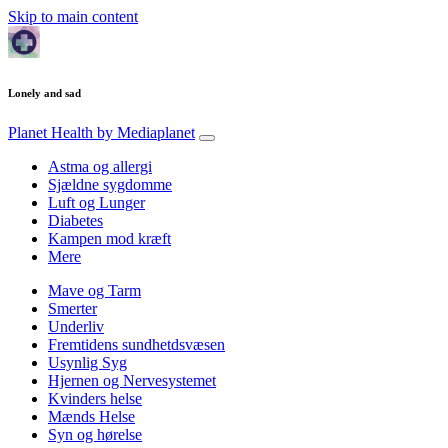
Skip to main content
Lonely and sad
Planet Health
by Mediaplanet
Astma og allergi
Sjældne sygdomme
Luft og Lunger
Diabetes
Kampen mod kræft
Mere
Mave og Tarm
Smerter
Underliv
Fremtidens sundhetdsvæsen
Usynlig Syg
Hjernen og Nervesystemet
Kvinders helse
Mænds Helse
Syn og hørelse