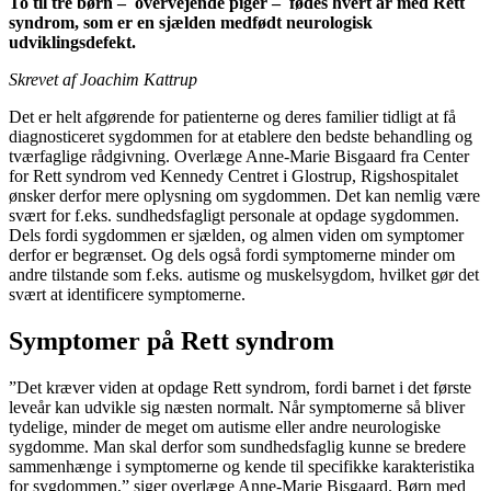
To til tre børn – overvejende piger – fødes hvert år med Rett
syndrom, som er en sjælden medfødt neurologisk
udviklingsdefekt.
Skrevet af Joachim Kattrup
Det er helt afgørende for patienterne og deres familier tidligt at få
diagnosticeret sygdommen for at etablere den bedste behandling og
tværfaglige rådgivning. Overlæge Anne-Marie Bisgaard fra Center
for Rett syndrom ved Kennedy Centret i Glostrup, Rigshospitalet
ønsker derfor mere oplysning om sygdommen. Det kan nemlig være
svært for f.eks. sundhedsfagligt personale at opdage sygdommen.
Dels fordi sygdommen er sjælden, og almen viden om symptomer
derfor er begrænset. Og dels også fordi symptomerne minder om
andre tilstande som f.eks. autisme og muskelsygdom, hvilket gør det
svært at identificere symptomerne.
Symptomer på Rett syndrom
”Det kræver viden at opdage Rett syndrom, fordi barnet i det første
leveår kan udvikle sig næsten normalt. Når symptomerne så bliver
tydelige, minder de meget om autisme eller andre neurologiske
sygdomme. Man skal derfor som sundhedsfaglig kunne se bredere
sammenhænge i symptomerne og kende til specifikke karakteristika
for sygdommen,” siger overlæge Anne-Marie Bisgaard. Børn med