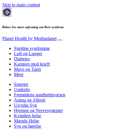
Skip to main content
Behov for mere oplysning om Rett syndrom
Planet Health
by Mediaplanet
Sjældne sygdomme
Luft og Lunger
Diabetes
Kampen mod kræft
Mave og Tarm
Mere
Smerter
Underliv
Fremtidens sundhetdsvæsen
Astma og Allergi
Usynlig Syg
Hjernen og Nervesystemet
Kvinders helse
Mænds Helse
Syn og hørelse