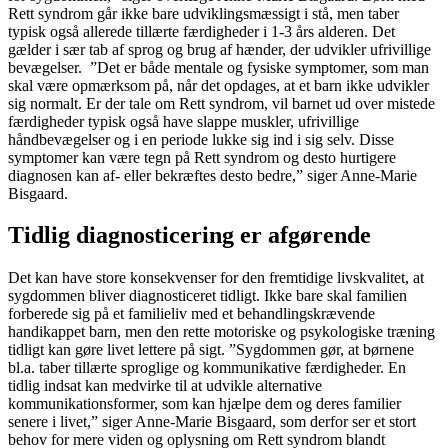
Rett syndrom går ikke bare udviklingsmæssigt i stå, men taber
typisk også allerede tillærte færdigheder i 1-3 års alderen. Det
gælder i sær tab af sprog og brug af hænder, der udvikler ufrivillige
bevægelser. ”Det er både mentale og fysiske symptomer, som man
skal være opmærksom på, når det opdages, at et barn ikke udvikler
sig normalt. Er der tale om Rett syndrom, vil barnet ud over mistede
færdigheder typisk også have slappe muskler, ufrivillige
håndbevægelser og i en periode lukke sig ind i sig selv. Disse
symptomer kan være tegn på Rett syndrom og desto hurtigere
diagnosen kan af- eller bekræftes desto bedre,” siger Anne-Marie
Bisgaard.
Tidlig diagnosticering er afgørende
Det kan have store konsekvenser for den fremtidige livskvalitet, at
sygdommen bliver diagnosticeret tidligt. Ikke bare skal familien
forberede sig på et familieliv med et behandlingskrævende
handikappet barn, men den rette motoriske og psykologiske træning
tidligt kan gøre livet lettere på sigt. ”Sygdommen gør, at børnene
bl.a. taber tillærte sproglige og kommunikative færdigheder. En
tidlig indsat kan medvirke til at udvikle alternative
kommunikationsformer, som kan hjælpe dem og deres familier
senere i livet,” siger Anne-Marie Bisgaard, som derfor ser et stort
behov for mere viden og oplysning om Rett syndrom blandt