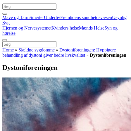
Mave og Tarm
Smerter
Underliv
Fremtidens sundhetdsvæsen
Usynlig
Syg
Hjernen og Nervesystemet
Kvinders helse
Mænds Helse
Syn og
hørelse
Home
»
Sjældne sygdomme
»
Dystoniforeningen: Hyppigere
behandling af dystoni giver bedre livskvalitet
»
Dystoniforeningen
Dystoniforeningen