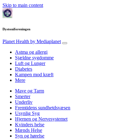
Skip to main content
Dystoniforeningen
Planet Health
by Mediaplanet
Astma og allergi
Sjældne sygdomme
Luft og Lunger
Diabetes
Kampen mod kræft
Mere
Mave og Tarm
Smerter
Underliv
Fremtidens sundhetdsvæsen
Usynlig Syg
Hjernen og Nervesystemet
Kvinders helse
Mænds Helse
Syn og hørelse