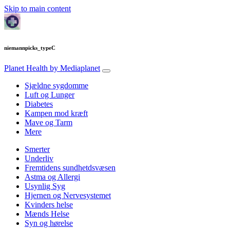
Skip to main content
niemannpicks_typeC
Planet Health
by Mediaplanet
Sjældne sygdomme
Luft og Lunger
Diabetes
Kampen mod kræft
Mave og Tarm
Mere
Smerter
Underliv
Fremtidens sundhetdsvæsen
Astma og Allergi
Usynlig Syg
Hjernen og Nervesystemet
Kvinders helse
Mænds Helse
Syn og hørelse