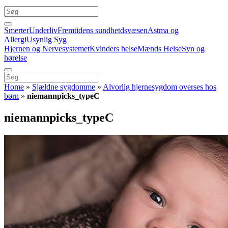
Smerter
Underliv
Fremtidens sundhetdsvæsen
Astma og
Allergi
Usynlig Syg
Hjernen og Nervesystemet
Kvinders helse
Mænds Helse
Syn og
hørelse
Home
»
Sjældne sygdomme
»
Alvorlig hjernesygdom overses hos
børn
»
niemannpicks_typeC
niemannpicks_typeC