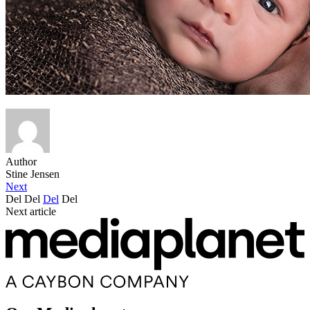
Author
Stine Jensen
Next
Del
Del
Del
Del
Next article