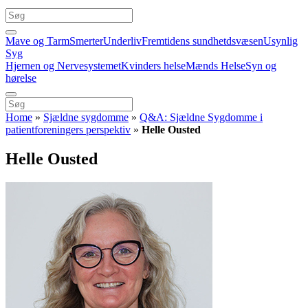
Mave og Tarm
Smerter
Underliv
Fremtidens sundhetdsvæsen
Usynlig
Syg
Hjernen og Nervesystemet
Kvinders helse
Mænds Helse
Syn og
hørelse
Home
»
Sjældne sygdomme
»
Q&A: Sjældne Sygdomme i
patientforeningers perspektiv
»
Helle Ousted
Helle Ousted