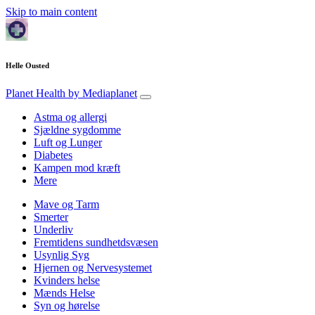
Skip to main content
Helle Ousted
Planet Health
by Mediaplanet
Astma og allergi
Sjældne sygdomme
Luft og Lunger
Diabetes
Kampen mod kræft
Mere
Mave og Tarm
Smerter
Underliv
Fremtidens sundhetdsvæsen
Usynlig Syg
Hjernen og Nervesystemet
Kvinders helse
Mænds Helse
Syn og hørelse