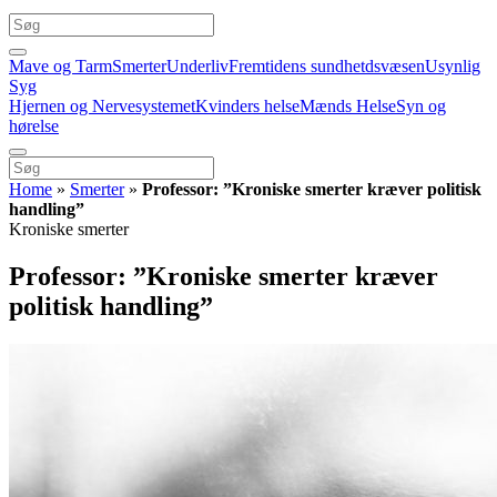
Mave og Tarm
Smerter
Underliv
Fremtidens sundhetdsvæsen
Usynlig
Syg
Hjernen og Nervesystemet
Kvinders helse
Mænds Helse
Syn og
hørelse
Home
»
Smerter
»
Professor: ”Kroniske smerter kræver politisk
handling”
Kroniske smerter
Professor: ”Kroniske smerter kræver
politisk handling”