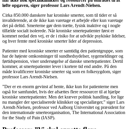
har ikke nok specialklinikker og ressourcer på området til at
løfte opgaven, siger professor Lars Arendt-Nielsen.
Cirka 850.000 danskere har kroniske smerter, som til tider er så
invaliderende, at de ikke kan varetage et arbejde eller kun varetage
det på deltid. Smerterne gør dem trætte, fysisk inaktive og i nogle
tilfælde socialt isolerede. Når kroniske smertepatienter først er
kommet nedad den vej, er de i risiko for at udvikle psykiske lidelser,
og hver femte med kroniske smerter lider af depression.
Patienter med kroniske smerter er samtidig den patientgruppe, som
har de højeste omkostninger til sundhedsydelser, sygemeldinger og
førtidspension, viser undersøgelse af danske smertepatienter. Dertil
kommer, at smertepatienter lever i kortere tid end andre. På den
måde kvalificerer kroniske smerter sig som en folkesygdom, siger
professor Lars Arendt-Nielsen.
”Der er en enorm gevinst af hente, ikke kun for patienterne men
også for samfundet, hvis der afsættes flere ressourcer til at hjælpe
kroniske smertepatienter. Men det kræver politisk handling, for lige
nu mangler der specialiserede klinikker og speciallæger,” siger Lars
Arendt-Nielsen, professor ved Aalborg Universitet og præsident for
den internationale smerteorganisation, The International Association
for the Study of Pain (IASP).