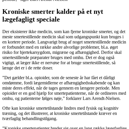
Kroniske smerter kalder på et nyt
lægefagligt speciale
Der eksisterer ikke medicin, som kan fjerne kroniske smerter, og det
meste smertestillende medicin skal som udgangspunkt kun bruges i
en kortere periode. Langvarigt brug af noget smertestillende medicin
er forbundet med en række andre alvorlige problemer, bl.a. øget
risiko for hjertekarsygdom, migræne og afhængighed. Derfor skal
smertestillende præparater bruges med omhu. Det er dog også
vigtigt, at læger ikke er nervøse for at bruge smertestillende, så
længe det er i de rette doser.
”Det gælder bl.a. opioider, som de seneste år har fået et dårligt
omdømme, fordi lægemidlerne er afhængighedsskabende og kan
miste deres effekt, når de tages gennem en længere periode. Men
opioider er en god hjælp for smertepatienterne, når de ordineres med
omhu, og patienterne følges nøje,” forklarer Lars Arendt-Nielsen.
Ofte kan kroniske smertetilstande lindres med fysisk og kognitiv
træning, og det illustrerer, at kroniske smertetilstande kræver en
tværfaglig behandlingstilgang.
”Kroniske smertepatienter breder sig over en lang række lægefaglige