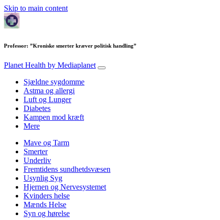
Skip to main content
Professor: ”Kroniske smerter kræver politisk handling”
Planet Health
by Mediaplanet
Sjældne sygdomme
Astma og allergi
Luft og Lunger
Diabetes
Kampen mod kræft
Mere
Mave og Tarm
Smerter
Underliv
Fremtidens sundhetdsvæsen
Usynlig Syg
Hjernen og Nervesystemet
Kvinders helse
Mænds Helse
Syn og hørelse