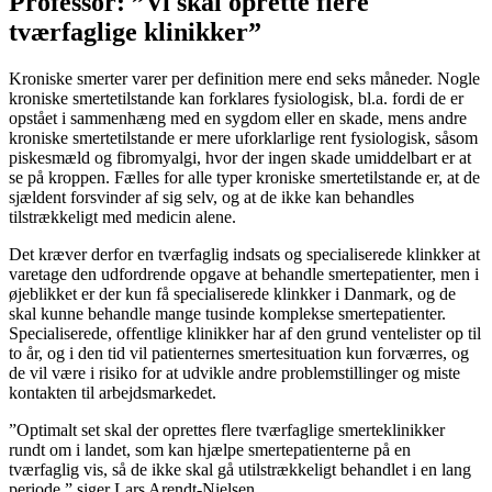
Professor: ”Vi skal oprette flere
tværfaglige klinikker”
Kroniske smerter varer per definition mere end seks måneder. Nogle
kroniske smertetilstande kan forklares fysiologisk, bl.a. fordi de er
opstået i sammenhæng med en sygdom eller en skade, mens andre
kroniske smertetilstande er mere uforklarlige rent fysiologisk, såsom
piskesmæld og fibromyalgi, hvor der ingen skade umiddelbart er at
se på kroppen. Fælles for alle typer kroniske smertetilstande er, at de
sjældent forsvinder af sig selv, og at de ikke kan behandles
tilstrækkeligt med medicin alene.
Det kræver derfor en tværfaglig indsats og specialiserede klinkker at
varetage den udfordrende opgave at behandle smertepatienter, men i
øjeblikket er der kun få specialiserede klinkker i Danmark, og de
skal kunne behandle mange tusinde komplekse smertepatienter.
Specialiserede, offentlige klinikker har af den grund ventelister op til
to år, og i den tid vil patienternes smertesituation kun forværres, og
de vil være i risiko for at udvikle andre problemstillinger og miste
kontakten til arbejdsmarkedet.
”Optimalt set skal der oprettes flere tværfaglige smerteklinikker
rundt om i landet, som kan hjælpe smertepatienterne på en
tværfaglig vis, så de ikke skal gå utilstrækkeligt behandlet i en lang
periode,” siger Lars Arendt-Nielsen.