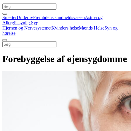
Smerter
Underliv
Fremtidens sundhetdsvæsen
Astma og
Allergi
Usynlig Syg
Hjernen og Nervesystemet
Kvinders helse
Mænds Helse
Syn og
hørelse
Forebyggelse af øjensygdomme