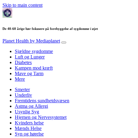
Skip to main content
De 40-60 årige bør fokusere på forebyggelse af sygdomme i øjet
Planet Health
by Mediaplanet
Sjældne sygdomme
Luft og Lunger
Diabetes
Kampen mod kræft
Mave og Tarm
Mere
Smerter
Underliv
Fremtidens sundhetdsvæsen
Astma og Allergi
Usynlig Syg
Hjernen og Nervesystemet
Kvinders helse
Mænds Helse
Syn og hørelse