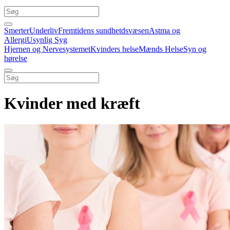
Smerter
Underliv
Fremtidens sundhetdsvæsen
Astma og
Allergi
Usynlig Syg
Hjernen og Nervesystemet
Kvinders helse
Mænds Helse
Syn og
hørelse
Kvinder med kræft