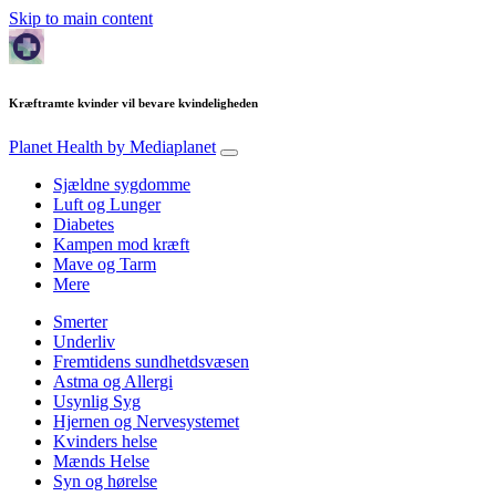
Skip to main content
Kræftramte kvinder vil bevare kvindeligheden
Planet Health
by Mediaplanet
Sjældne sygdomme
Luft og Lunger
Diabetes
Kampen mod kræft
Mave og Tarm
Mere
Smerter
Underliv
Fremtidens sundhetdsvæsen
Astma og Allergi
Usynlig Syg
Hjernen og Nervesystemet
Kvinders helse
Mænds Helse
Syn og hørelse